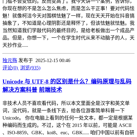
门槛不会变低的。反而变高了。我今天讲一个案例，告诉你，
你现在想的不是怎么怎么焦虑，而是怎么干正事！要对代码怯
魅！就像柯洁今天对围棋怯魅了一样，现在天天开始在抖音搞
抽象了，不知道是心理阴影还是释怀了，但该怯魅就怯魅。我
当然知道我们学敲代码的最终目的，是给老板做出一个成品产
品。但是，你想一下，一个在学生时代从来不动脑子的人，天
天抄作业.....
独元殇
发布于 2025-12-15 00:46
评论(0)
浏览(935)
Unicode 与 UTF-8 的区别是什么？编码原理与乱码
解决方案科普
前端技术
非技术人员不喜欢看代码，所以本文里面全是汉字和英文单
词，没代码，就是一条线下去，给各位游客简单科普一下
Unicode。 你在电脑上看到的任何一处文本，都一定是根据某
种编码而生成的。不过，这个在 2015 年以前，可能是 ASCII
、ISO-8859、GBK、koi8、euc、GBK..... 咱们中国以前有自研