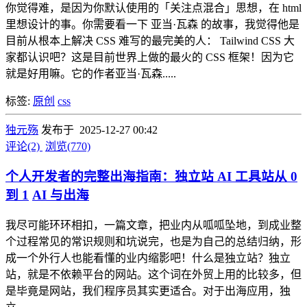
你觉得难，是因为你默认使用的「关注点混合」思想，在 html
里想设计的事。你需要看一下 亚当·瓦森 的故事，我觉得他是
目前从根本上解决 CSS 难写的最完美的人： Tailwind CSS 大
家都认识吧？这是目前世界上做的最火的 CSS 框架！因为它
就是好用嘛。它的作者亚当·瓦森.....
标签:
原创
css
独元殇
发布于 2025-12-27 00:42
评论(2)
浏览(770)
个人开发者的完整出海指南：独立站 AI 工具站从 0
到 1
AI 与出海
我尽可能环环相扣，一篇文章，把业内从呱呱坠地，到成业整
个过程常见的常识规则和坑说完，也是为自己的总结归纳，形
成一个外行人也能看懂的业内缩影吧！什么是独立站？独立
站，就是不依赖平台的网站。这个词在外贸上用的比较多，但
是毕竟是网站，我们程序员其实更适合。对于出海应用，独