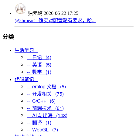
独元殇
2026-06-22 17:25
@2broear：确实对配置略有要求，哈...
分类
生活学习
-- 日记 (4)
-- 英语 (5)
-- 数学 (1)
代码笔记
-- emlog 文档 (5)
-- 开发相关 (75)
-- C/C++ (6)
-- 前端技术 (61)
-- AI 与出海 (148)
-- 翻译 (1)
-- WebGL (7)