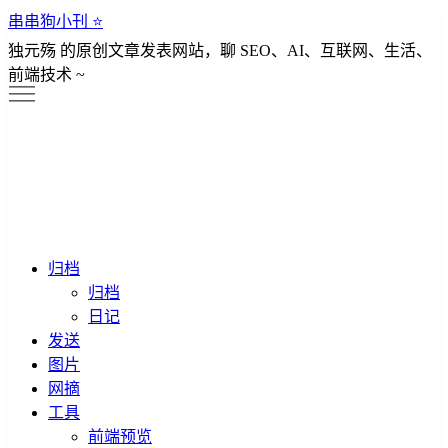
串串狗小刊 ⭐️
独元殇 的原创文章发表网站，聊 SEO、AI、互联网、生活、
前端技术 ~
归档
归档
日记
发送
图片
网摘
工具
前端预览