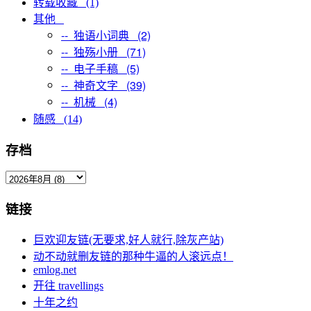
转载收藏 (1)
其他
-- 独语小词典 (2)
-- 独殇小册 (71)
-- 电子手稿 (5)
-- 神奇文字 (39)
-- 机械 (4)
随感 (14)
存档
链接
巨欢迎友链(无要求,好人就行,除灰产站)
动不动就删友链的那种牛逼的人滚远点！
emlog.net
开往 travellings
十年之约