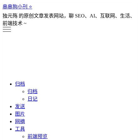
串串狗小刊 ⭐️
独元殇 的原创文章发表网站，聊 SEO、AI、互联网、生活、
前端技术 ~
归档
归档
日记
发送
图片
网摘
工具
前端预览