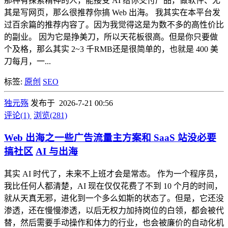
那种有探索精神的人，能接受 AI 给你交付产品，做软件、尤
其是写网页，那么很推荐你搞 Web 出海。 我其实在本平台发
过百余篇的推荐内容了。因为我觉得这是为数不多的高性价比
的副业。 因为它是挣美刀，所以天花板很高。但是你只要做
个及格，那么其实 2~3 千RMB还是很简单的，也就是 400 美
刀每月，一...
标签:
原创
SEO
独元殇
发布于 2026-7-21 00:56
评论(1)
浏览(281)
Web 出海之一些广告流量主方案和 SaaS 站没必要
搞社区
AI 与出海
其实 AI 时代了，未来不上班才会是常态。 作为一个程序员，
我比任何人都清楚，AI 现在仅仅花费了不到 10 个月的时间，
就从天真无邪，进化到一个多么如斯的状态了。但是，它还没
渗透，还在慢慢渗透，以后无权力加持岗位的白领，都会被代
替，然后需要手动操作和体力的行业，也会被廉价的自动化机