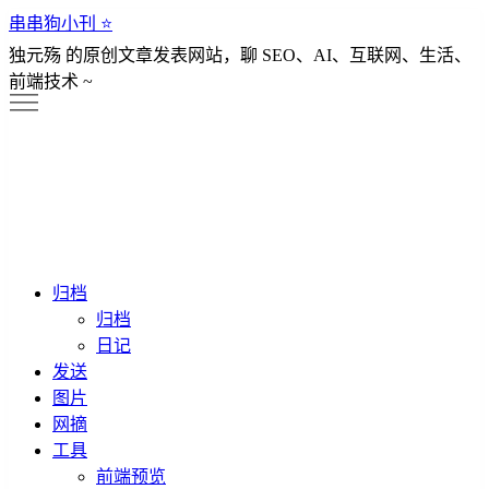
串串狗小刊 ⭐️
独元殇 的原创文章发表网站，聊 SEO、AI、互联网、生活、
前端技术 ~
归档
归档
日记
发送
图片
网摘
工具
前端预览