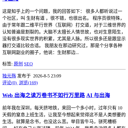
这是知乎上的一个问题，我的回答如下： 很多人都听说过一
个社区，叫 生财有道 ，很不错，也很出名。 程序员很特殊，
由于常年跟二维平行世界（互联网）打交道，对于三维世界的
认知普遍是割裂的。大脑不太擅长人情世故，也对生意陌生，
没有很多现实世界的积累，尤其是人脉。所以很多还是跟显示
器打交道比较合适。 我朋友在那边研究过，那是个分享各种
互联网副业的圈子，他说：生财那边...
标签:
原创
SEO
独元殇
发布于 2026-8-5 23:09
评论(0)
浏览(169)
Web 出海之读万卷书不如行万里路
AI 与出海
前年我在深圳，每天挤地铁，来回一个多小时，过年只有 10
天假的窒息上班生活，让我至今想起来觉得这不是人类想要的
生活。就算是念书，也没这么苦。举目皆牛马，骈死槽枥