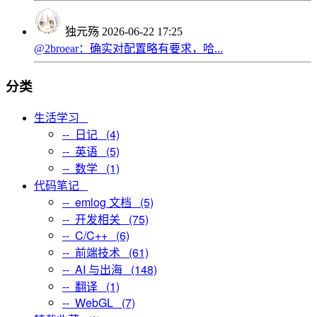
独元殇
2026-06-22 17:25
@2broear：确实对配置略有要求，哈...
分类
生活学习
-- 日记 (4)
-- 英语 (5)
-- 数学 (1)
代码笔记
-- emlog 文档 (5)
-- 开发相关 (75)
-- C/C++ (6)
-- 前端技术 (61)
-- AI 与出海 (148)
-- 翻译 (1)
-- WebGL (7)