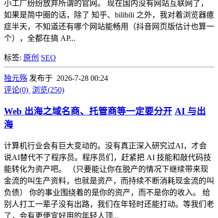
小工厂纷纷放弃所谓的官网。 现在国内没有网站互联网了，
如果是简中圈的话，除了 知乎、bilibili 之外，我对着浏览器癔
症半天，不知道还有哪个网站能畅用（抖音网页版估计也算一
个），全都在搞 AP...
标签:
原创
SEO
独元殇
发布于 2026-7-28 00:24
评论(0)
浏览(250)
Web 出海之域名商、托管商等一定要分开
AI 与出
海
计算机行业会有巨大变动的。没有真正深入研究过AI，才会
说AI替代不了程序员。程序员们，赶紧把 AI 技能和敲代码技
能转化为资产吧。 （只要能让你在脱产的情况下继续带来现
金流的叫生产资料，也就是资产，而持续不断消耗现金流的叫
负债） 你的事业围绕着的是你的资产，而不是你的收入。 给
别人打工一辈子没有出路，我们在年轻时还能打动。等我们老
了，会有更便宜好用的年轻人顶...