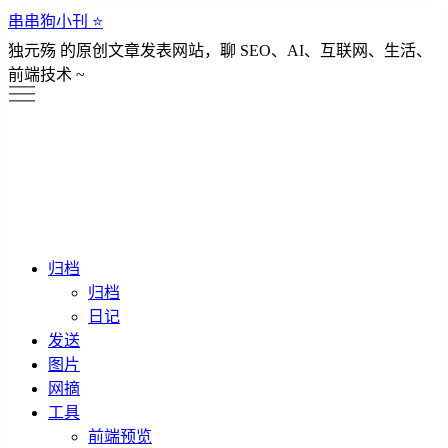
串串狗小刊 ⭐️
独元殇 的原创文章发表网站，聊 SEO、AI、互联网、生活、
前端技术 ~
归档
归档
日记
发送
图片
网摘
工具
前端预览