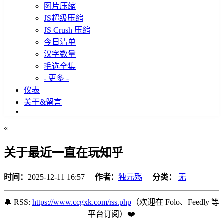
图片压缩
JS超级压缩
JS Crush 压缩
今日清单
汉字数量
毛选全集
- 更多 -
仪表
关于&留言
«
关于最近一直在玩知乎
时间：
2025-12-11 16:57
作者：
独元殇
分类：
无
🔔 RSS:
https://www.ccgxk.com/rss.php
（欢迎在 Folo、Feedly 等
平台订阅️）❤️