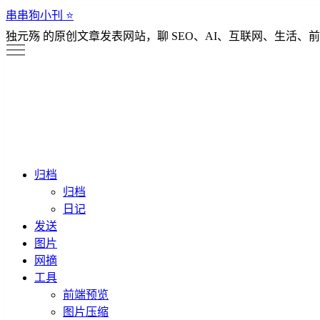
串串狗小刊 ⭐️
独元殇 的原创文章发表网站，聊 SEO、AI、互联网、生活、前
归档
归档
日记
发送
图片
网摘
工具
前端预览
图片压缩