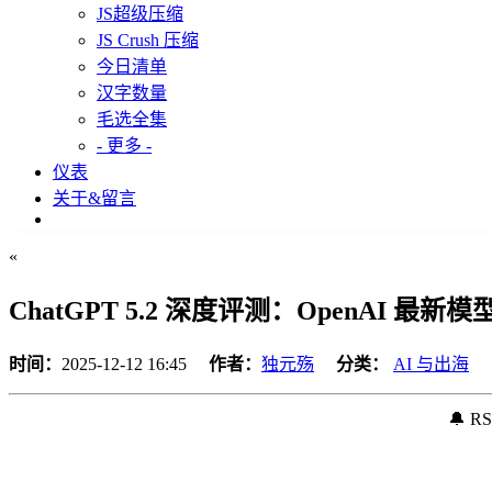
JS超级压缩
JS Crush 压缩
今日清单
汉字数量
毛选全集
- 更多 -
仪表
关于&留言
«
ChatGPT 5.2 深度评测：OpenAI 
时间：
2025-12-12 16:45
作者：
独元殇
分类：
AI 与出海
🔔 R