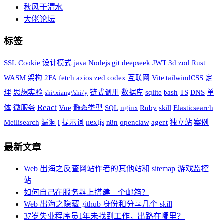
秋风于渭水
大佬论坛
标签
SSL
Cookie
设计模式
java
Nodejs
git
deepseek
JWT
3d
zod
Rust
WASM
架构
2FA
fetch
axios
zed
codex
互联网
Vite
tailwindCSS
定
理
思想实验
链式调用
数据库
sqlite
bash
TS
DNS
单
shi\'xiang\'shi\'y
React
体
微服务
Vue
静态类型
SQL
nginx
Ruby
skill
Elasticsearch
nextjs
Meilisearch
漏洞
提示词
n8n
openclaw
agent
独立站
案例
l
最新文章
Web 出海之反查网站作者的其他站和 sitemap 游戏监控
站
如何自己在服务器上搭建一个邮箱？
Web 出海之隐藏 github 身份和分享几个 skill
37岁失业程序员1年未找到工作，出路在哪里？