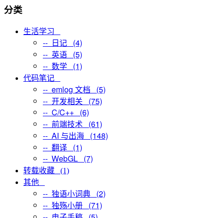
分类
生活学习
-- 日记 (4)
-- 英语 (5)
-- 数学 (1)
代码笔记
-- emlog 文档 (5)
-- 开发相关 (75)
-- C/C++ (6)
-- 前端技术 (61)
-- AI 与出海 (148)
-- 翻译 (1)
-- WebGL (7)
转载收藏 (1)
其他
-- 独语小词典 (2)
-- 独殇小册 (71)
-- 电子手稿 (5)