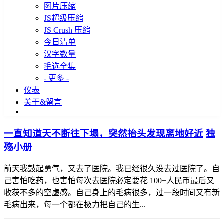
图片压缩
JS超级压缩
JS Crush 压缩
今日清单
汉字数量
毛选全集
- 更多 -
仪表
关于&留言
一直知道天不断往下塌，突然抬头发现离地好近
独
殇小册
前天我鼓起勇气，又去了医院。我已经很久没去过医院了。自
己害怕吃药，也害怕每次去医院必定要花 100+人民币最后又
收获不多的空虚感。自己身上的毛病很多，过一段时间又有新
毛病出来，每一个都在极力把自己的生...