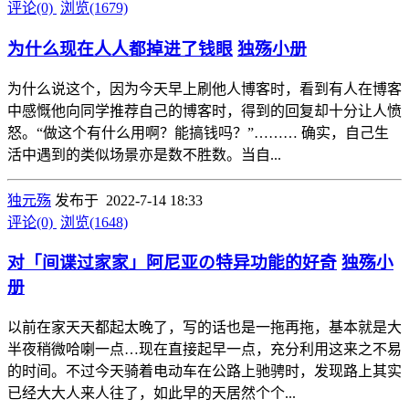
评论(0)
浏览(1679)
为什么现在人人都掉进了钱眼
独殇小册
为什么说这个，因为今天早上刷他人博客时，看到有人在博客
中感慨他向同学推荐自己的博客时，得到的回复却十分让人愤
怒。“做这个有什么用啊？能搞钱吗？”……… 确实，自己生
活中遇到的类似场景亦是数不胜数。当自...
独元殇
发布于 2022-7-14 18:33
评论(0)
浏览(1648)
对「间谍过家家」阿尼亚の特异功能的好奇
独殇小
册
以前在家天天都起太晚了，写的话也是一拖再拖，基本就是大
半夜稍微哈喇一点…现在直接起早一点，充分利用这来之不易
的时间。不过今天骑着电动车在公路上驰骋时，发现路上其实
已经大大人来人往了，如此早的天居然个个...