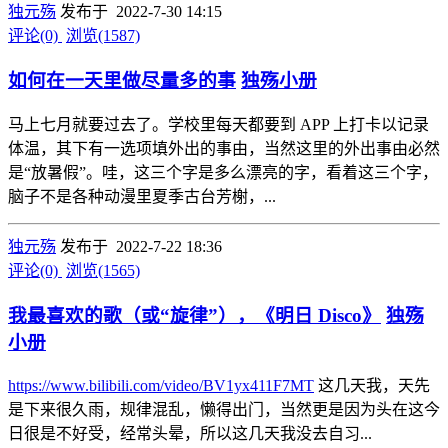
独元殇
发布于 2022-7-30 14:15
评论(0)
浏览(1587)
如何在一天里做尽量多的事
独殇小册
马上七月就要过去了。学校里每天都要到 APP 上打卡以记录
体温，其下有一选项填外出的事由，当然这里的外出事由必然
是“放暑假”。哇，这三个字是多么漂亮的字，看着这三个字，
脑子不是各种动漫里夏季古台芳榭，...
独元殇
发布于 2022-7-22 18:36
评论(0)
浏览(1565)
我最喜欢的歌（或“旋律”），《明日 Disco》
独殇
小册
https://www.bilibili.com/video/BV1yx411F7MT
这几天我，天先
是下来很久雨，规律混乱，懒得出门，当然更是因为头在这今
日很是不好受，经常头晕，所以这几天我没去自习...