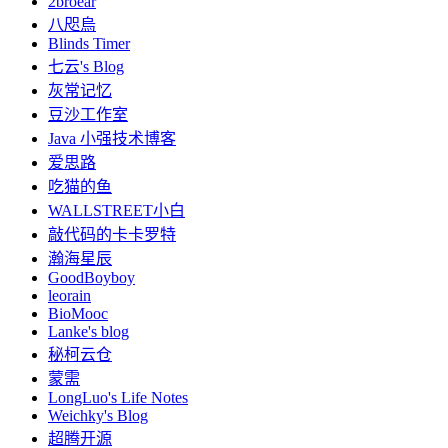
2broear
八咫烏
Blinds Timer
七云's Blog
灰常记忆
豆沙工作室
Java 小强技术博客
爱思路
吃猫的鱼
WALLSTREET小白
敲代码的卡卡罗特
瀚海星辰
GoodBoyboy
leorain
BioMooc
Lanke's blog
秘柯云仓
蒙需
LongLuo's Life Notes
Weichky's Blog
超腾开源