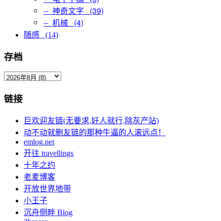
-- 神奇文字 (39)
-- 机械 (4)
随感 (14)
存档
链接
巨欢迎友链(无要求,好人就行,除灰产站)
动不动就删友链的那种牛逼的人滚远点！
emlog.net
开往 travellings
十年之约
老麦博客
开放世界地带
小王子
沉舟侧畔 Blog