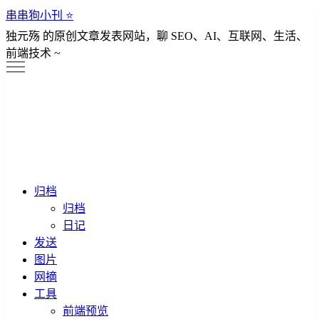
串串狗小刊 ⭐️
独元殇 的原创文章发表网站，聊 SEO、AI、互联网、生活、
前端技术 ~
归档
归档
日记
发送
图片
网摘
工具
前端预览