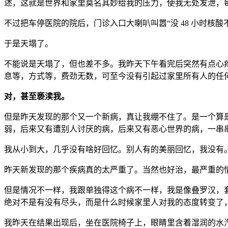
述，这就是世界和家里莫名其妙给我的压力，使我无处发泄，
不过把车停医院的院后，门诊入口大喇叭叫嚣“没 48 小时核
于是天塌了。
不能说是天塌了，但也差不多。我昨天下午看完后突然有点心
息等，方式等，费劲无数，可至今没有引起过家里所有人的任
对，甚至亵渎我。
但是昨天发现的那个又一个新病，真让我绷不住了。是一个算
弱，后来又有遭别人讨厌的病，后来又有恶心世界的病，一串
我从小到大，几乎没有啥好回忆。别人有的美丽回忆，我没有
昨天新发现的那个疾病真的太严重了。当然也好治，最严重的
但是情况不一样，我跟单独得这个病不一样，我是像叠罗汉，
绝对不是有没有尽头，而是什么时候家里人对我的态度转变了
我昨天在结果出现后，坐在医院椅子上，眼睛里含着湿润的水