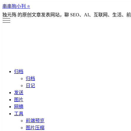
串串狗小刊 ⭐️
独元殇 的原创文章发表网站，聊 SEO、AI、互联网、生活、前
归档
归档
日记
发送
图片
网摘
工具
前端预览
图片压缩