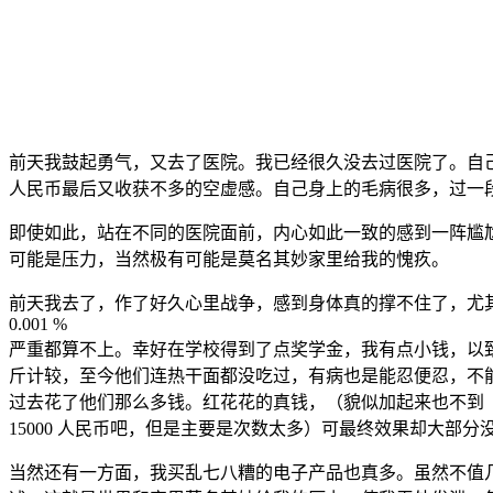
前天我鼓起勇气，又去了医院。我已经很久没去过医院了。自己害
人民币最后又收获不多的空虚感。自己身上的毛病很多，过一
即使如此，站在不同的医院面前，内心如此一致的感到一阵尴
可能是压力，当然极有可能是莫名其妙家里给我的愧疚。
前天我去了，作了好久心里战争，感到身体真的撑不住了，尤
0.001 %
严重都算不上。幸好在学校得到了点奖学金，我有点小钱，以
斤计较，至今他们连热干面都没吃过，有病也是能忍便忍，不
过去花了他们那么多钱。红花花的真钱，（貌似加起来也不到
15000 人民币吧，但是主要是次数太多）可最终效果却大部分
当然还有一方面，我买乱七八糟的电子产品也真多。虽然不值