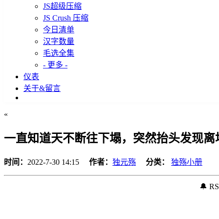
JS超级压缩
JS Crush 压缩
今日清单
汉字数量
毛选全集
- 更多 -
仪表
关于&留言
«
一直知道天不断往下塌，突然抬头发现离
时间：
2022-7-30 14:15
作者：
独元殇
分类：
独殇小册
🔔 R