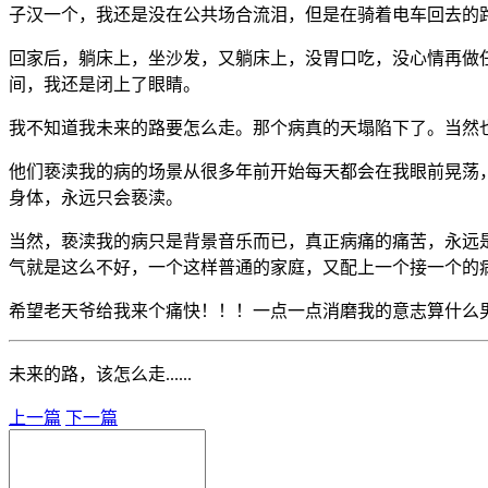
子汉一个，我还是没在公共场合流泪，但是在骑着电车回去的
回家后，躺床上，坐沙发，又躺床上，没胃口吃，没心情再做
间，我还是闭上了眼睛。
我不知道我未来的路要怎么走。那个病真的天塌陷下了。当然
他们亵渎我的病的场景从很多年前开始每天都会在我眼前晃荡
身体，永远只会亵渎。
当然，亵渎我的病只是背景音乐而已，真正病痛的痛苦，永远
气就是这么不好，一个这样普通的家庭，又配上一个接一个的
希望老天爷给我来个痛快！！！一点一点消磨我的意志算什么
未来的路，该怎么走......
上一篇
下一篇