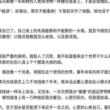
每天都像一车新鲜的人类排泄物一样撒在我身上，于是变成愧疚
酸不能进”，好家伙，那天不能看病！于是前天作了核酸，啥也没
疼自己了。自己身上的毛病能数和不能数的一大堆，我至今相信
何重视！以致还是教我怎么省钱，以及亵渎我。
是挺严重的病吧。我陷入了沉思，我不知道我来这个世界干什么
串真的在别人身上个个都是大病的病。
。我就像一个另类，徘徊在这个奇怪的世界，童年本有的样子我
情况也就是花上几千块钱做个手术，根本没必要心里如此小题大
套娃娃一样冰上加冰，又加冰，一次次把我对“健康”的遥远梦想
，哪怕我身上有一万种癌症我也要治，心里仍阳光，但是我知道
汽，至于泪水是否能洒下来近乎一念之间，心里的心疼自己，委