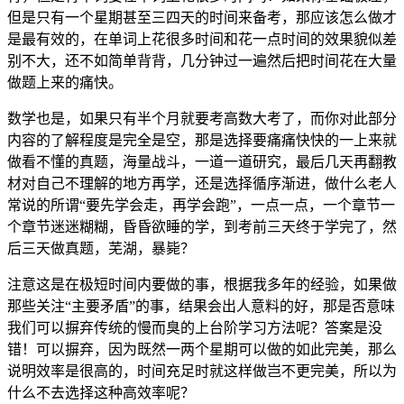
但是只有一个星期甚至三四天的时间来备考，那应该怎么做才
是最有效的，在单词上花很多时间和花一点时间的效果貌似差
别不大，还不如简单背背，几分钟过一遍然后把时间花在大量
做题上来的痛快。
数学也是，如果只有半个月就要考高数大考了，而你对此部分
内容的了解程度是完全是空，那是选择要痛痛快快的一上来就
做看不懂的真题，海量战斗，一道一道研究，最后几天再翻教
材对自己不理解的地方再学，还是选择循序渐进，做什么老人
常说的所谓“要先学会走，再学会跑”，一点一点，一个章节一
个章节迷迷糊糊，昏昏欲睡的学，到考前三天终于学完了，然
后三天做真题，芜湖，暴毙？
注意这是在极短时间内要做的事，根据我多年的经验，如果做
那些关注“主要矛盾”的事，结果会出人意料的好，那是否意味
我们可以摒弃传统的慢而臭的上台阶学习方法呢？答案是没
错！可以摒弃，因为既然一两个星期可以做的如此完美，那么
说明效率是很高的，时间充足时就这样做岂不更完美，所以为
什么不去选择这种高效率呢？