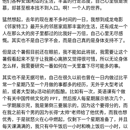
他们各种安逸闲适的生活，丰富的行走态度，自己心里很是羡
慕，却甚至根本找不到入口。啊！一个人的世界。
猛然想起，去年的现在差不多时间的一日，我想到成龙电影
《邻家特工》最开头的邻居家庭那丰富的生活，还有成龙一个
人在那么大的房子里都过的比我好一万倍，自己心里无尽感
慨。其实也不是自己学不会，而是自己真的是身体支持不了。
但是这个暑假目前还在眼前，我不能如此将就，我需要让这个
暑假看起来不至于让我撕心离肺又觉得很可惜，所以无论身体
怎么样，我需要研究一番如何在一天里塞下尽可能多的事。
其实也不是无据可依，自己在很久以前也曾在一日内做过比平
常一个星期乃至一个月做的事都多的经历，无外乎大型考试
前，或者大型装p活动前的酝酿。比如有一次，英语课有个做
个有关中国传统文化的 PPT，然后按人每星期展示依次几个，
一学期展示完，我是第倒三要展示的，因为这个要得分的，而
在我之前有个男的因为长得“太帅”老师给了他优秀，而我也想
优秀，于是就怒火在心中燃起，仅剩下一个星期准备了，并且
每天课满满的，我只有中午饭后一小时和晚上饭后一小时，以