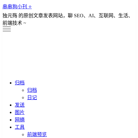
串串狗小刊 ⭐️
独元殇 的原创文章发表网站，聊 SEO、AI、互联网、生活、
前端技术 ~
归档
归档
日记
发送
图片
网摘
工具
前端预览