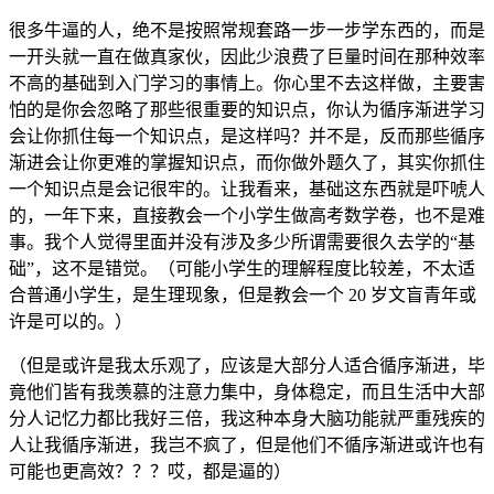
很多牛逼的人，绝不是按照常规套路一步一步学东西的，而是
一开头就一直在做真家伙，因此少浪费了巨量时间在那种效率
不高的基础到入门学习的事情上。你心里不去这样做，主要害
怕的是你会忽略了那些很重要的知识点，你认为循序渐进学习
会让你抓住每一个知识点，是这样吗？并不是，反而那些循序
渐进会让你更难的掌握知识点，而你做外题久了，其实你抓住
一个知识点是会记很牢的。让我看来，基础这东西就是吓唬人
的，一年下来，直接教会一个小学生做高考数学卷，也不是难
事。我个人觉得里面并没有涉及多少所谓需要很久去学的“基
础”，这不是错觉。（可能小学生的理解程度比较差，不太适
合普通小学生，是生理现象，但是教会一个 20 岁文盲青年或
许是可以的。）
（但是或许是我太乐观了，应该是大部分人适合循序渐进，毕
竟他们皆有我羡慕的注意力集中，身体稳定，而且生活中大部
分人记忆力都比我好三倍，我这种本身大脑功能就严重残疾的
人让我循序渐进，我岂不疯了，但是他们不循序渐进或许也有
可能也更高效？？？哎，都是逼的）