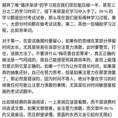
摒弃了唯“循序渐进”的学习观念我们现在能压缩一半、甚至三
分之二的学习时间了，接下来就是在学习中入手了。99 % 的
学习都是应付考试试卷，那么现在我们是有两种学习过程，第
一、大部分时间都在做考试试卷，第二、其他一些辅助学习过
程，比如背单词。
对于第一，在尝试做题时要留心，如果你的思绪在某部分停留
时间太长，尤其是容易在该部分注意力涣散，此时要警觉，打
住，该换方法了。不要讲什么“梅花香自苦寒来”，真正正确的
做法是一气呵成的，是自己能感受到其高效率的，直觉上能强
烈意识到它是正确的。如果一个行为让你花很长时间，如果是
真的抽象还好，自己在努力思考，但是如果注意力在那里涣散
了，那必然是错误的，因为时间不等人，绝对不要在学习的时
候做任何可能让注意力涣散的事情，尤其是在对时间敏感度极
高的考试试题中。
比如很经典的英语阅读，一上来就应该是看题，而不是浪费时
间去读文章，如果文章很难，会注意力涣散，而文章中 80 %
的又是废话，而且即使读懂，里面的东西又会引起你无限幻