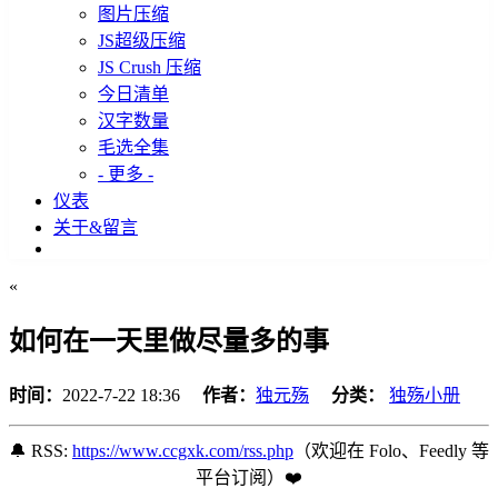
图片压缩
JS超级压缩
JS Crush 压缩
今日清单
汉字数量
毛选全集
- 更多 -
仪表
关于&留言
«
如何在一天里做尽量多的事
时间：
2022-7-22 18:36
作者：
独元殇
分类：
独殇小册
🔔 RSS:
https://www.ccgxk.com/rss.php
（欢迎在 Folo、Feedly 等
平台订阅️）❤️