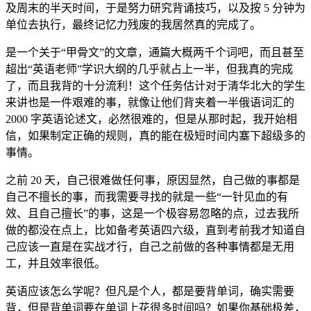
及周末的半天时间，于是努力研究背诵技巧，以及按 5 分钟为
单位去执行，最终记忆力残废的我居然真的完成了。
是一个关于“甲骨文”的文章，通篇大概两千个词吧，而且甚至
超出“英语老师”学识大纲的几乎就占上一半，但我真的完成
了，而且我背的十分流利！这个任务估计对于清华北大的学生
来讲也是一件艰难的事，就像让他们背夹着一半俄语词汇的
2000 字英语论述文，必然很难的，但是从那时起，我开始相
信，如果制定正确的规则，真的能在极短时间内塞下超级多的
事情。
之前 20 天，自己很难做任何事，原因显然，自己做的事都是
自己不擅长的事，而我需要寻找的就是一些“一针见血的有
效、且自己擅长”的事，这是一个极容易忽略的点，过去我所
做的都没在点上，比如备考英语四六级，直到考前我才知道自
己应该一直是在实战才行，自己之前做的各种事情都是无用
工，并且效率很低。
英语应该怎么学呢？但凡是个人，都是要背单词，确实需要
背，但是背单词要在单词上花很多时间吗？如果你基础极差，