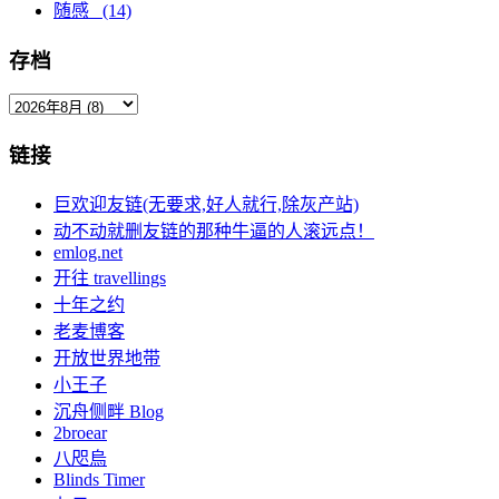
随感 (14)
存档
链接
巨欢迎友链(无要求,好人就行,除灰产站)
动不动就删友链的那种牛逼的人滚远点！
emlog.net
开往 travellings
十年之约
老麦博客
开放世界地带
小王子
沉舟侧畔 Blog
2broear
八咫烏
Blinds Timer