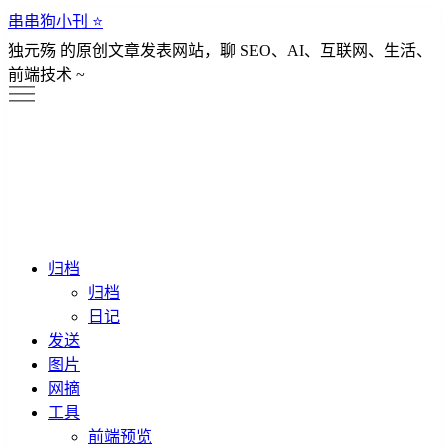
串串狗小刊 ⭐️
独元殇 的原创文章发表网站，聊 SEO、AI、互联网、生活、
前端技术 ~
归档
归档
日记
发送
图片
网摘
工具
前端预览