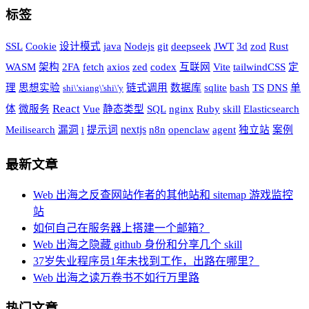
标签
SSL
Cookie
设计模式
java
Nodejs
git
deepseek
JWT
3d
zod
Rust
WASM
架构
2FA
fetch
axios
zed
codex
互联网
Vite
tailwindCSS
定
理
思想实验
链式调用
数据库
sqlite
bash
TS
DNS
单
shi\'xiang\'shi\'y
React
体
微服务
Vue
静态类型
SQL
nginx
Ruby
skill
Elasticsearch
nextjs
Meilisearch
漏洞
提示词
n8n
openclaw
agent
独立站
案例
l
最新文章
Web 出海之反查网站作者的其他站和 sitemap 游戏监控
站
如何自己在服务器上搭建一个邮箱？
Web 出海之隐藏 github 身份和分享几个 skill
37岁失业程序员1年未找到工作，出路在哪里？
Web 出海之读万卷书不如行万里路
热门文章