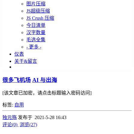
图片压缩
JS超级压缩
JS Crush 压缩
今日清单
汉字数量
毛选全集
- 更多 -
仪表
关于&留言
很多飞机场
AI 与出海
[该文章已加密，请点击标题输入密码访问]
标签:
自用
独元殇
发布于 2021-5-28 16:43
评论(0)
浏览(27)