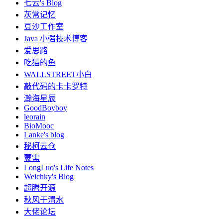
七云's Blog
灰常记忆
豆沙工作室
Java 小强技术博客
爱思路
吃猫的鱼
WALLSTREET小白
敲代码的卡卡罗特
瀚海星辰
GoodBoyboy
leorain
BioMooc
Lanke's blog
秘柯云仓
蒙需
LongLuo's Life Notes
Weichky's Blog
超腾开源
秋风于渭水
大佬论坛