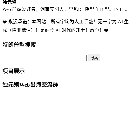
独元殇
Web 前端爱好者，河南安阳人，罕见RH阴型血 B 型。INTJ 。
❤️ 永远承诺：本网站，所有字均为人工手敲！无一字为 AI 生
成（除非标注）！是站长 AI 时代的净土！放心！❤️
特朗普型搜索
项目展示
独元殇Web出海交流群