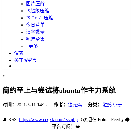
图片压缩
JS超级压缩
JS Crush 压缩
今日清单
汉字数量
毛选全集
- 更多 -
仪表
关于&留言
«
简约至上与尝试将ubuntu作主力系统
时间：
2021-5-11 14:12
作者：
独元殇
分类：
独殇小册
🔔 RSS:
https://www.ccgxk.com/rss.php
（欢迎在 Folo、Feedly 等
平台订阅️）❤️