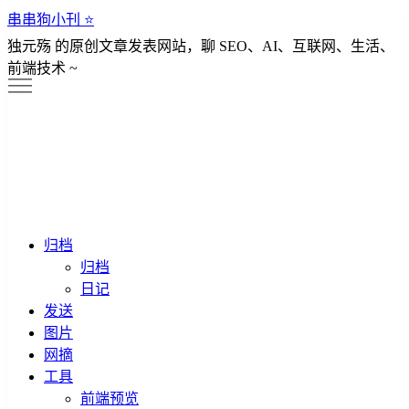
串串狗小刊 ⭐️
独元殇 的原创文章发表网站，聊 SEO、AI、互联网、生活、
前端技术 ~
归档
归档
日记
发送
图片
网摘
工具
前端预览