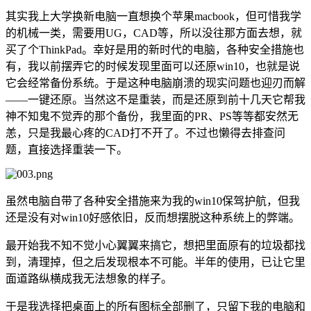
其实我上大学换新电脑一直想换个苹果macbook，但可惜我学
的机械一类，需要用UG，CAD等，所以没往那方面去想，就
买了个ThinkPad。幸好是用的新时代的电脑，各种安全措施也
有，我以前摆弄它的时候发现里面可以还原win10，也就是说
它会经常备份系统。于是这种电脑崩溃的现实问题也迎刃而解
——一键还原。当然这不是重装，而是还原到前十几天它帮我
神不知鬼不觉弄的那个备份，我里面的PR、PS等等都安然无
恙，只是我最心疼的CAD打不开了。不过也懒得去排查问
题，直接选择重装一下。
虽然电脑自带了各种安全措施来为我的win10保驾护航，但我
还是没有对win10好感依旧，反而想摆脱这种系统上的弊端。
最开始我不知不觉小心翼翼来搞它，想把里面原有的垃圾都找
到，清理掉，但之后发现根本不可能。半年的使用，已让它里
面道路纵横成我无法想象的样子。
于是我选择把桌面上的所有图标全部删了，只留下我的电脑和