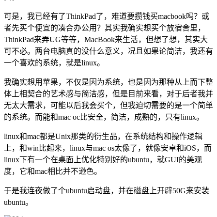
可是，我已经有了ThinkPad了，难道要攒钱买macbook吗？或
者先买个便宜的凑合办公用？其实我确实想买个放宿舍里，
ThinkPad来弄UG等等，MacBook来生活，但想了想，其实大
可不必。两台电脑真的没什么意义，况且如果论简洁，我还有
一个喜欢的系统，就是linux。
我确实想用苹果，不仅是因为系统，也是因为那种从上而下整
体上相契合的艺术感与简洁感，但是目前来看，对于后者我并
无太大需求，可能以后我会买个，但我迫切需要的是一个简单
的系统。而能和mac oc比安全，简洁，成熟的，只有linux。
linux和mac都是Unix那类的衍生品，在系统结构和操作逻辑
上，和win比起来，linux与mac os太像了，就像安卓和iOS，而
linux下有一个在桌面上优化特别好的ubuntu，就GUI的美观
度，它和mac相比并不逊色。
于是我连夜做了个ubuntu启动盘，并在磁盘上开辟50G来安装
ubuntu。