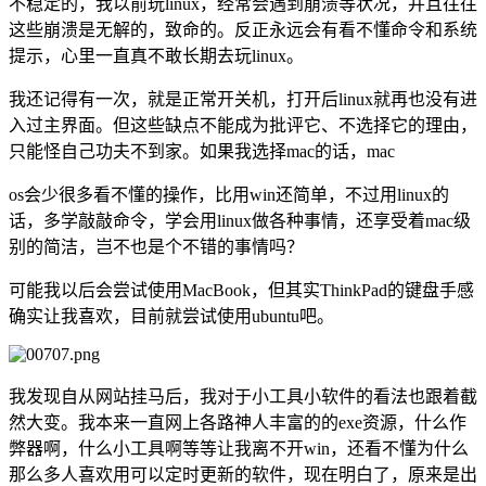
不稳定的，我以前玩linux，经常会遇到崩溃等状况，并且往往
这些崩溃是无解的，致命的。反正永远会有看不懂命令和系统
提示，心里一直真不敢长期去玩linux。
我还记得有一次，就是正常开关机，打开后linux就再也没有进
入过主界面。但这些缺点不能成为批评它、不选择它的理由，
只能怪自己功夫不到家。如果我选择mac的话，mac
os会少很多看不懂的操作，比用win还简单，不过用linux的
话，多学敲敲命令，学会用linux做各种事情，还享受着mac级
别的简洁，岂不也是个不错的事情吗？
可能我以后会尝试使用MacBook，但其实ThinkPad的键盘手感
确实让我喜欢，目前就尝试使用ubuntu吧。
我发现自从网站挂马后，我对于小工具小软件的看法也跟着截
然大变。我本来一直网上各路神人丰富的的exe资源，什么作
弊器啊，什么小工具啊等等让我离不开win，还看不懂为什么
那么多人喜欢用可以定时更新的软件，现在明白了，原来是出