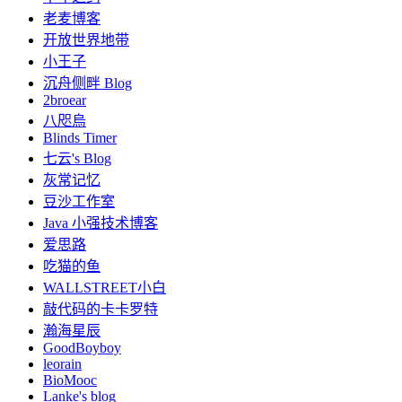
老麦博客
开放世界地带
小王子
沉舟侧畔 Blog
2broear
八咫烏
Blinds Timer
七云's Blog
灰常记忆
豆沙工作室
Java 小强技术博客
爱思路
吃猫的鱼
WALLSTREET小白
敲代码的卡卡罗特
瀚海星辰
GoodBoyboy
leorain
BioMooc
Lanke's blog