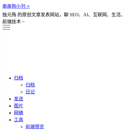
串串狗小刊 ⭐️
独元殇 的原创文章发表网站，聊 SEO、AI、互联网、生活、
前端技术 ~
归档
归档
日记
发送
图片
网摘
工具
前端预览