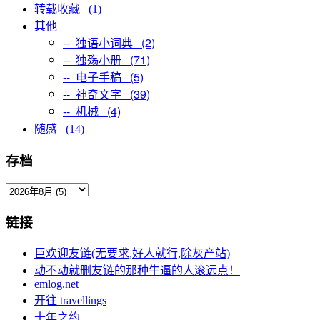
转载收藏 (1)
其他
-- 独语小词典 (2)
-- 独殇小册 (71)
-- 电子手稿 (5)
-- 神奇文字 (39)
-- 机械 (4)
随感 (14)
存档
链接
巨欢迎友链(无要求,好人就行,除灰产站)
动不动就删友链的那种牛逼的人滚远点！
emlog.net
开往 travellings
十年之约