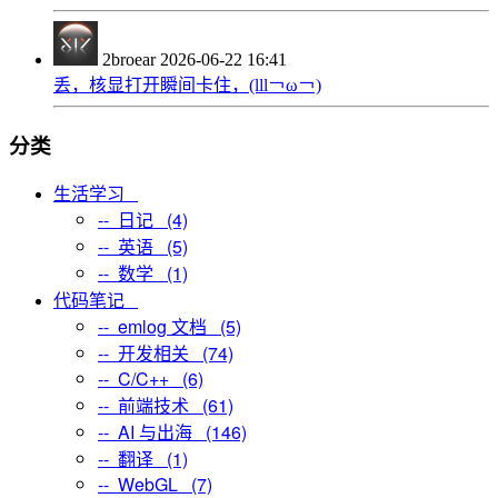
2broear
2026-06-22 16:41
丢，核显打开瞬间卡住，(lll￢ω￢)
分类
生活学习
-- 日记 (4)
-- 英语 (5)
-- 数学 (1)
代码笔记
-- emlog 文档 (5)
-- 开发相关 (74)
-- C/C++ (6)
-- 前端技术 (61)
-- AI 与出海 (146)
-- 翻译 (1)
-- WebGL (7)