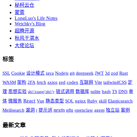
秘柯云仓
蒙需
LongLuo's Life Notes
Weichky's Blog
超腾开源
秋风于渭水
大佬论坛
标签
SSL
Cookie
设计模式
java
Nodejs
git
deepseek
JWT
3d
zod
Rust
WASM
架构
2FA
fetch
axios
zed
codex
互联网
Vite
tailwindCSS
定
理
思想实验
链式调用
数据库
sqlite
bash
TS
DNS
单
shi\'xiang\'shi\'y
React
体
微服务
Vue
静态类型
SQL
nginx
Ruby
skill
Elasticsearch
nextjs
Meilisearch
漏洞
提示词
n8n
openclaw
agent
独立站
案例
l
最新文章