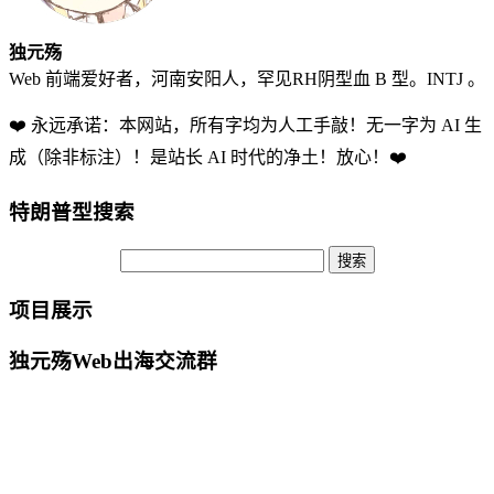
独元殇
Web 前端爱好者，河南安阳人，罕见RH阴型血 B 型。INTJ 。
❤️ 永远承诺：本网站，所有字均为人工手敲！无一字为 AI 生
成（除非标注）！是站长 AI 时代的净土！放心！❤️
特朗普型搜索
项目展示
独元殇Web出海交流群