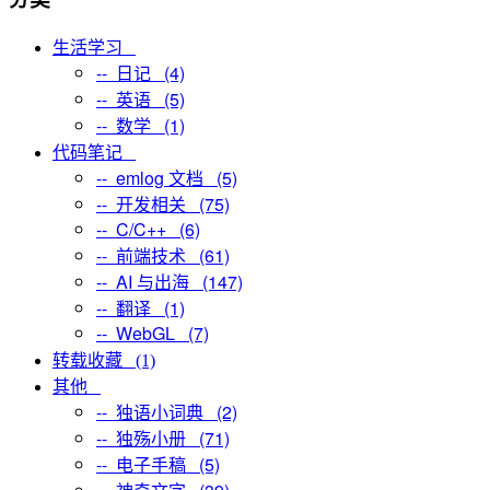
生活学习
-- 日记 (4)
-- 英语 (5)
-- 数学 (1)
代码笔记
-- emlog 文档 (5)
-- 开发相关 (75)
-- C/C++ (6)
-- 前端技术 (61)
-- AI 与出海 (147)
-- 翻译 (1)
-- WebGL (7)
转载收藏 (1)
其他
-- 独语小词典 (2)
-- 独殇小册 (71)
-- 电子手稿 (5)