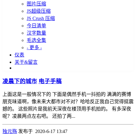
图片压缩
JS超级压缩
JS Crush 压缩
今日清单
汉字数量
毛选全集
- 更多 -
仪表
关于&留言
凌晨下的城市
电子手稿
上面这是一般情况下的 下面是偶然手机一抖拍的 满满的赛博
朋克味道啊，像未来大都市对不对？哈哈反正我自己觉得挺震
撼的。 这些照片是我前天深夜在楼顶用手机拍的。 有多深夜
呢？凌晨两点左右吧。 还拍了两...
独元殇
发布于 2020-6-17 13:47