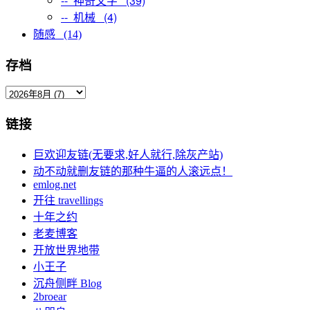
-- 神奇文字 (39)
-- 机械 (4)
随感 (14)
存档
链接
巨欢迎友链(无要求,好人就行,除灰产站)
动不动就删友链的那种牛逼的人滚远点！
emlog.net
开往 travellings
十年之约
老麦博客
开放世界地带
小王子
沉舟侧畔 Blog
2broear