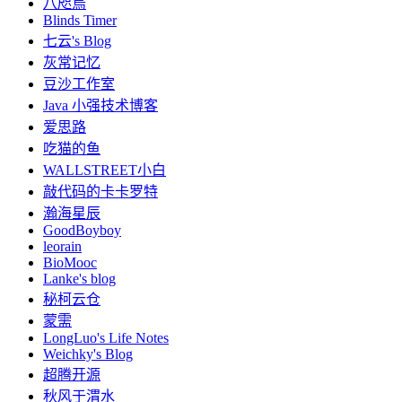
八咫烏
Blinds Timer
七云's Blog
灰常记忆
豆沙工作室
Java 小强技术博客
爱思路
吃猫的鱼
WALLSTREET小白
敲代码的卡卡罗特
瀚海星辰
GoodBoyboy
leorain
BioMooc
Lanke's blog
秘柯云仓
蒙需
LongLuo's Life Notes
Weichky's Blog
超腾开源
秋风于渭水