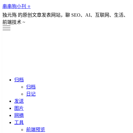
串串狗小刊 ⭐️
独元殇 的原创文章发表网站，聊 SEO、AI、互联网、生活、
前端技术 ~
归档
归档
日记
发送
图片
网摘
工具
前端预览