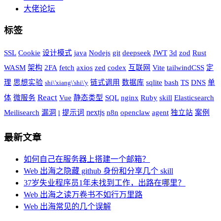
大佬论坛
标签
SSL
Cookie
设计模式
java
Nodejs
git
deepseek
JWT
3d
zod
Rust
WASM
架构
2FA
fetch
axios
zed
codex
互联网
Vite
tailwindCSS
定
理
思想实验
链式调用
数据库
sqlite
bash
TS
DNS
单
shi\'xiang\'shi\'y
React
体
微服务
Vue
静态类型
SQL
nginx
Ruby
skill
Elasticsearch
nextjs
Meilisearch
漏洞
提示词
n8n
openclaw
agent
独立站
案例
l
最新文章
如何自己在服务器上搭建一个邮箱？
Web 出海之隐藏 github 身份和分享几个 skill
37岁失业程序员1年未找到工作，出路在哪里？
Web 出海之读万卷书不如行万里路
Web 出海常见的几个误解