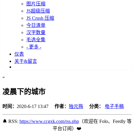
图片压缩
JS超级压缩
JS Crush 压缩
今日清单
汉字数量
毛选全集
- 更多 -
仪表
关于&留言
«
凌晨下的城市
时间：
2020-6-17 13:47
作者：
独元殇
分类：
电子手稿
🔔 RSS:
https://www.ccgxk.com/rss.php
（欢迎在 Folo、Feedly 等
平台订阅️）❤️