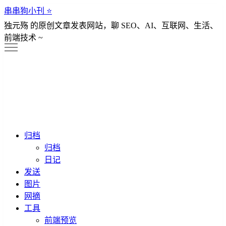
串串狗小刊 ⭐️
独元殇 的原创文章发表网站，聊 SEO、AI、互联网、生活、
前端技术 ~
归档
归档
日记
发送
图片
网摘
工具
前端预览