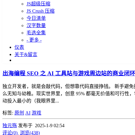
JS超级压缩
JS Crush 压缩
今日清单
汉字数量
毛选全集
- 更多 -
仪表
关于&留言
出海编程 SEO 之 AI 工具站与游戏周边站的商业闭
独立开发者，就是会敲代码，但想靠代码直接挣钱。 新手避
么无知与幼稚。现实世界里，创意 95% 都毫无价值和可行
动投入最小的（我眼界里...
标签:
原创
AI
游戏
独元殇
发布于 2025-1-9 02:54
评论(0)
浏览(438)