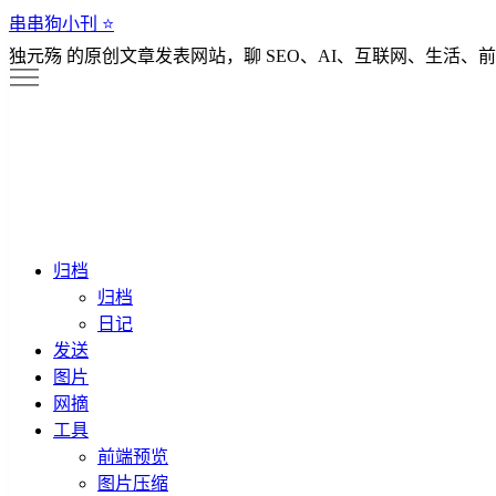
串串狗小刊 ⭐️
独元殇 的原创文章发表网站，聊 SEO、AI、互联网、生活、前
归档
归档
日记
发送
图片
网摘
工具
前端预览
图片压缩