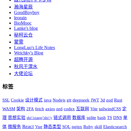
瀚海星辰
GoodBoyboy
leorain
BioMooc
Lanke's blog
秘柯云仓
蒙需
LongLuo's Life Notes
Weichky's Blog
超腾开源
秋风于渭水
大佬论坛
标签
SSL
Cookie
设计模式
java
Nodejs
git
deepseek
JWT
3d
zod
Rust
WASM
架构
2FA
fetch
axios
zed
codex
互联网
Vite
tailwindCSS
定
理
思想实验
链式调用
数据库
sqlite
bash
TS
DNS
单
shi\'xiang\'shi\'y
React
体
微服务
Vue
静态类型
SQL
nginx
Ruby
skill
Elasticsearch