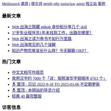
nextjs
Meilisearch
漏洞
提示词
n8n
openclaw
agent
独立站
案例
l
最新文章
Web 出海之隐藏 github 身份和分享几个 skill
37岁失业程序员1年未找到工作，出路在哪里？
Web 出海之读万卷书不如行万里路
Web 出海常见的几个误解
知识产物究竟该长什么样？今天聊聊 OKF！
热门文章
中文文档写作规范
常用汉字约 7000 个「详：按照清华字频顺序 6763 个」
🔝 置顶 - 日记 2022-9-18 TO 2025-03-06 不定期更新
🔝 置顶 - 本网站的导览介绍
经典 40 篇完整版
访客信息