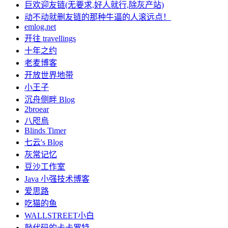
巨欢迎友链(无要求,好人就行,除灰产站)
动不动就删友链的那种牛逼的人滚远点！
emlog.net
开往 travellings
十年之约
老麦博客
开放世界地带
小王子
沉舟侧畔 Blog
2broear
八咫烏
Blinds Timer
七云's Blog
灰常记忆
豆沙工作室
Java 小强技术博客
爱思路
吃猫的鱼
WALLSTREET小白
敲代码的卡卡罗特