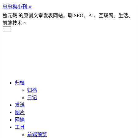
串串狗小刊 ⭐️
独元殇 的原创文章发表网站，聊 SEO、AI、互联网、生活、
前端技术 ~
归档
归档
日记
发送
图片
网摘
工具
前端预览