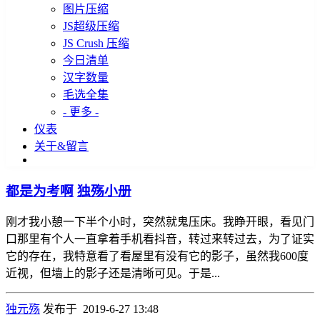
图片压缩
JS超级压缩
JS Crush 压缩
今日清单
汉字数量
毛选全集
- 更多 -
仪表
关于&留言
都是为考啊
独殇小册
刚才我小憩一下半个小时，突然就鬼压床。我睁开眼，看见门
口那里有个人一直拿着手机看抖音，转过来转过去，为了证实
它的存在，我特意看了看屋里有没有它的影子，虽然我600度
近视，但墙上的影子还是清晰可见。于是...
独元殇
发布于 2019-6-27 13:48