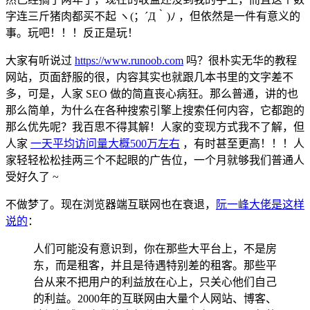
字连三斤猪肉都买不起 ヽ(；´Д｀)ﾉ ，但依然是一件有意义的
事。玩吧！！！反正是玩！
大家有听说过
https://www.runoob.com
吗？很朴实无华的教程
网站，页面舒服的很，内容其实也就跟几本书里的文字差不
多，可是，人家 SEO 做的简直丧心病狂。那么普通，讲的也
那么简单，为什么在各种搜索引擎上搜索任何内容，它都跑的
那么优先呢？我百思不得其解！人家的变现方式我不了解，但
人家
一天平均访问量大概500万左右
，有时甚至更高！！！人
家轻轻松松挂两三个不起眼的广告位，一个月就够我们普通人
受好久了 ~
不做梦了。现在浏览器端互联网也在衰退，
阮一峰大佬是这样
说的
：
人们可能没有意识到，你在那些大平台上，不是房
东，而是租客，并且是待遇特别差的租客。那些平
台从来不把用户的利益放在心上，只关心他们自己
的利益。2000年的互联网由大量个人网站、博客、