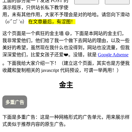
上面的部分是一个发送 POST 的
演示程序，只供站长私下教学使
用，未有其他作用，大家不予理会是对的哈哈。请您向下滑动
（o´ﾟ□ﾟ`o）
在文章最后，有涩图！
这个页面是一个疯狂的金主墙 😄，下面是本网站的金主们，
我非常爱他们，他们给了我一个做下去网站的理由，以及一些
美好的希望，虽然现在我什么也没得到，网站也没流量，但我
深深爱他们，比爱女孩子还爱❤️。没错，就是
Google Adsense
。下面我给大家介绍一下！（建立这个页面，其实也是方便我
收藏和复制相关的 javascript 代码预设，可谓一举两用！）
金主
多重广告
下面是多重广告：这是一种网格形式的广告单元，用来展示样
式类似于推荐内容的原生广告。