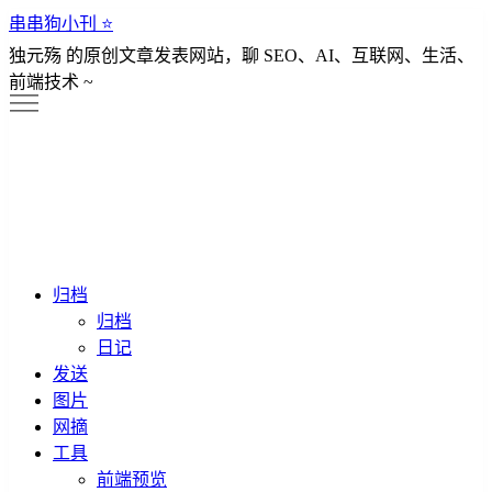
串串狗小刊 ⭐️
独元殇 的原创文章发表网站，聊 SEO、AI、互联网、生活、
前端技术 ~
归档
归档
日记
发送
图片
网摘
工具
前端预览