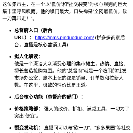
这位集市主，在一个以“低价”和“社交裂变”为核心规则的巨大
集市里呼风唤雨。他的嗓门最大，口头禅是“全网最低价，砍
一刀再带走！”。
总督府入口（后台
URL）：
https://mms.pinduoduo.com/
(拼多多商家后
台，直播是核心营销工具)
拟人化解读：
他是一个深谙大众消费心理的集市摊主，热情、直接、
擅长营造抢购氛围。他的“总督府”就是一个喧闹的批发
市场办公室，账本上记的都是销量、订单数和拉新人
数。在这里，极致的性价比是王道。
后台核心功能（总督府的部门）：
价格策略部：
强大的改价、折扣、满减工具，一切为了
突出“便宜”。
裂变发动机：
直播间可以与“砍一刀”、“多多果园”等社交