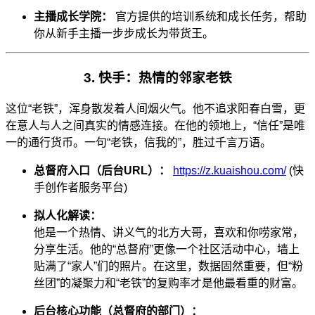
主播成长学院：
官方提供的培训系统和成长任务，帮助
你从新手主播一步步成长为带货王。
3. 快手：热情的邻家老铁
这位“老铁”，浑身散发着人间烟火气。他不追求阳春白雪，更
在意人与人之间真实的情感连接。在他的领地上，“信任”是唯
一的通行货币。一句“老铁，信我的”，胜过千言万语。
总督府入口（后台URL）：
https://z.kuaishou.com/
(快
手创作者服务平台)
拟人化解读：
他是一个热情、讲义气的北方大哥，喜欢和你唠家常，
分享生活。他的“总督府”更像一个社区活动中心，墙上
贴满了“家人”们的照片。在这里，数据固然重要，但“粉
丝团”的凝聚力和“老铁”的复购率才是他最看重的财富。
后台核心功能（总督府的部门）：