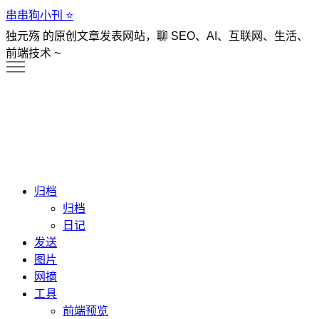
串串狗小刊 ⭐️
独元殇 的原创文章发表网站，聊 SEO、AI、互联网、生活、
前端技术 ~
归档
归档
日记
发送
图片
网摘
工具
前端预览