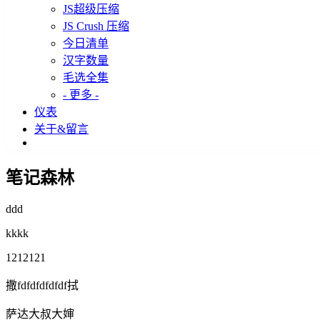
JS超级压缩
JS Crush 压缩
今日清单
汉字数量
毛选全集
- 更多 -
仪表
关于&留言
笔记森林
ddd
kkkk
1212121
撒fdfdfdfdfdf拭
萨达大叔大婶