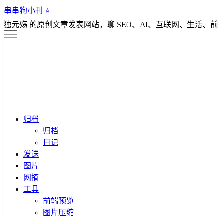
串串狗小刊 ⭐️
独元殇 的原创文章发表网站，聊 SEO、AI、互联网、生活、前
归档
归档
日记
发送
图片
网摘
工具
前端预览
图片压缩