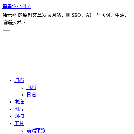
串串狗小刊 ⭐️
独元殇 的原创文章发表网站，聊 SEO、AI、互联网、生活、
前端技术 ~
归档
归档
日记
发送
图片
网摘
工具
前端预览