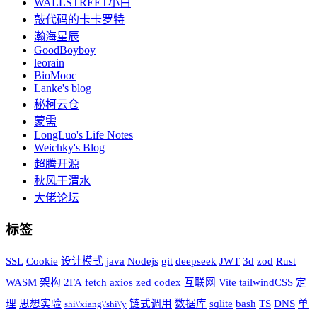
WALLSTREET小白
敲代码的卡卡罗特
瀚海星辰
GoodBoyboy
leorain
BioMooc
Lanke's blog
秘柯云仓
蒙需
LongLuo's Life Notes
Weichky's Blog
超腾开源
秋风于渭水
大佬论坛
标签
SSL
Cookie
设计模式
java
Nodejs
git
deepseek
JWT
3d
zod
Rust
WASM
架构
2FA
fetch
axios
zed
codex
互联网
Vite
tailwindCSS
定
理
思想实验
链式调用
数据库
sqlite
bash
TS
DNS
单
shi\'xiang\'shi\'y