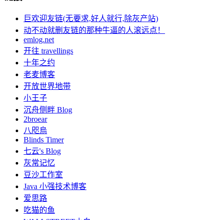
巨欢迎友链(无要求,好人就行,除灰产站)
动不动就删友链的那种牛逼的人滚远点！
emlog.net
开往 travellings
十年之约
老麦博客
开放世界地带
小王子
沉舟侧畔 Blog
2broear
八咫烏
Blinds Timer
七云's Blog
灰常记忆
豆沙工作室
Java 小强技术博客
爱思路
吃猫的鱼