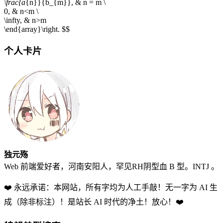
\frac{a
{n}}{b_{m}}, & n = m \
0, & n<m \
\infty, & n>m
\end{array}\right.
$$
个人卡片
独元殇
Web 前端爱好者，河南安阳人，罕见RH阴型血 B 型。INTJ 。
❤️ 永远承诺：本网站，所有字均为人工手敲！无一字为 AI 生
成（除非标注）！是站长 AI 时代的净土！放心！❤️