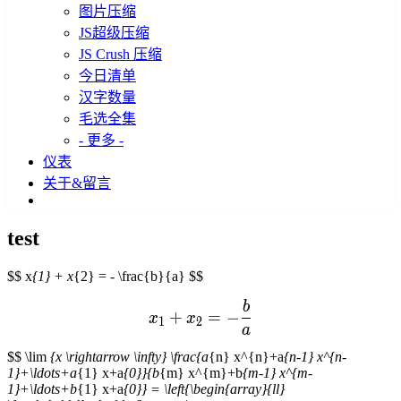
图片压缩
JS超级压缩
JS Crush 压缩
今日清单
汉字数量
毛选全集
- 更多 -
仪表
关于&留言
test
$$ x
{1} + x
{2} = - \frac{b}{a}
$$
b
x_1 + x_2 = - \frac{b}{a}
+
=
−
x
x
1
2
a
$$ \lim
{x \rightarrow \infty} \frac{a
{n} x^{n}+a
{n-1} x^{n-
1}+\ldots+a
{1} x+a
{0}}{b
{m} x^{m}+b
{m-1} x^{m-
1}+\ldots+b
{1} x+a
{0}} = \left{\begin{array}{ll}