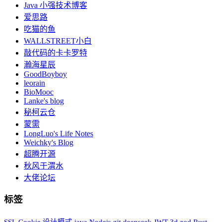
Java 小强技术博客
爱思路
吃猫的鱼
WALLSTREET小白
敲代码的卡卡罗特
瀚海星辰
GoodBoyboy
leorain
BioMooc
Lanke's blog
秘柯云仓
蒙需
LongLuo's Life Notes
Weichky's Blog
超腾开源
秋风于渭水
大佬论坛
标签