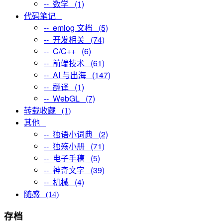
-- 数学 (1)
代码笔记
-- emlog 文档 (5)
-- 开发相关 (74)
-- C/C++ (6)
-- 前端技术 (61)
-- AI 与出海 (147)
-- 翻译 (1)
-- WebGL (7)
转载收藏 (1)
其他
-- 独语小词典 (2)
-- 独殇小册 (71)
-- 电子手稿 (5)
-- 神奇文字 (39)
-- 机械 (4)
随感 (14)
存档