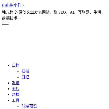
串串狗小刊 ⭐️
独元殇 的原创文章发表网站，聊 SEO、AI、互联网、生活、
前端技术 ~
归档
归档
日记
发送
图片
网摘
工具
前端预览