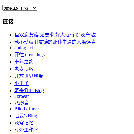
链接
巨欢迎友链(无要求,好人就行,除灰产站)
动不动就删友链的那种牛逼的人滚远点！
emlog.net
开往 travellings
十年之约
老麦博客
开放世界地带
小王子
沉舟侧畔 Blog
2broear
八咫烏
Blinds Timer
七云's Blog
灰常记忆
豆沙工作室