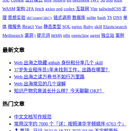
SSL
Cookie
设计模式
java
Nodejs
git
deepseek
JWT
3d
zod
Rust
WASM
架构
2FA
fetch
axios
zed
codex
互联网
Vite
tailwindCSS
定
理
思想实验
链式调用
数据库
sqlite
bash
TS
DNS
单
shi\'xiang\'shi\'y
React
体
微服务
Vue
静态类型
SQL
nginx
Ruby
skill
Elasticsearch
nextjs
Meilisearch
漏洞
提示词
n8n
openclaw
agent
独立站
案例
l
最新文章
Web 出海之隐藏 github 身份和分享几个 skill
37岁失业程序员1年未找到工作，出路在哪里？
Web 出海之读万卷书不如行万里路
Web 出海常见的几个误解
知识产物究竟该长什么样？今天聊聊 OKF！
热门文章
中文文档写作规范
常用汉字约 7000 个「详：按照清华字频顺序 6763 个」
🔝 置顶 - 日记 2022-9-18 TO 2025-03-06 不定期更新