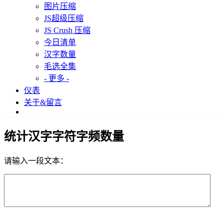
图片压缩
JS超级压缩
JS Crush 压缩
今日清单
汉字数量
毛选全集
- 更多 -
仪表
关于&留言
统计汉字字符字频数量
请输入一段文本：