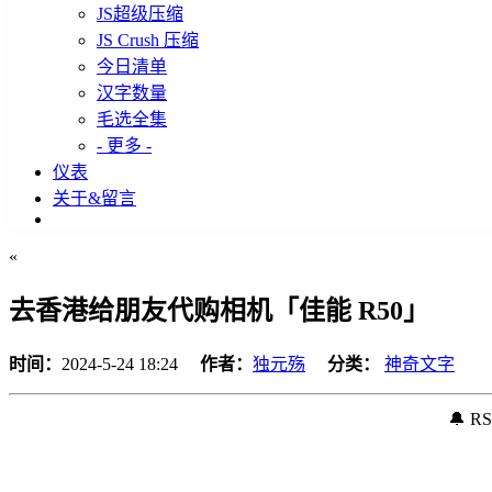
JS超级压缩
JS Crush 压缩
今日清单
汉字数量
毛选全集
- 更多 -
仪表
关于&留言
«
去香港给朋友代购相机「佳能 R50」
时间：
2024-5-24 18:24
作者：
独元殇
分类：
神奇文字
🔔 R