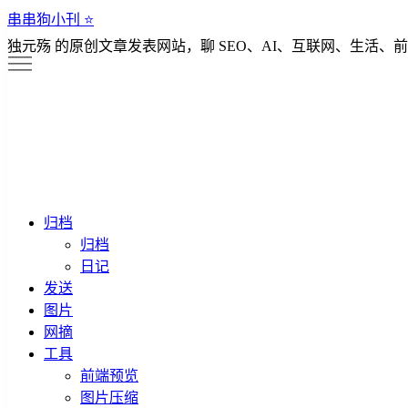
串串狗小刊 ⭐️
独元殇 的原创文章发表网站，聊 SEO、AI、互联网、生活、前
归档
归档
日记
发送
图片
网摘
工具
前端预览
图片压缩