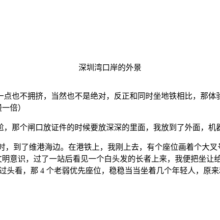
深圳湾口岸的外景
一点也不拥挤，当然也不是绝对，反正和同时坐地铁相比，那体
慢一倍）
那个闸口放证件的时候要放深深的里面，我放到了外面，机器怎么
多小时，到了维港海边。在港铁上，我刚上去，有个座位画着个大
说没有文明意识，过了一站后看见一个白头发的长者上来，我便把坐
扭过头看，那 4 个老弱优先座位，稳稳当当坐着几个年轻人，原