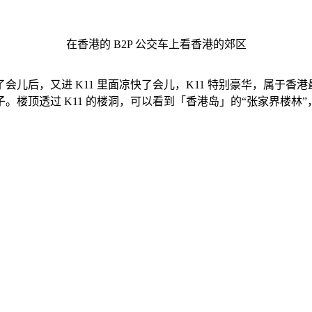
在香港的 B2P 公交车上看香港的郊区
儿后，又进 K11 里面凉快了会儿，K11 特别豪华，属于
样子。楼顶透过 K11 的楼洞，可以看到「香港岛」的“张家界楼林