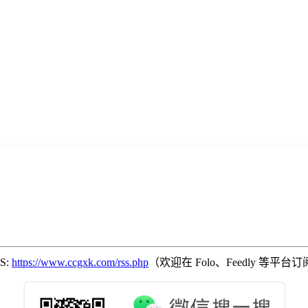
SS:
https://www.ccgxk.com/rss.php
（欢迎在 Folo、Feedly 等平台订阅