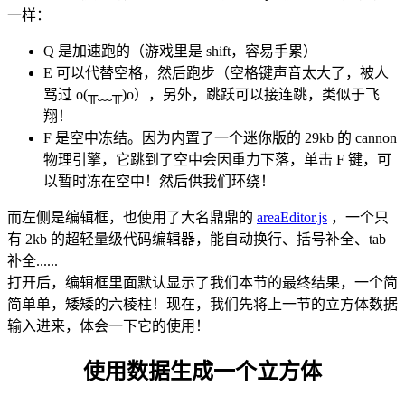
一样：
Q 是加速跑的（游戏里是 shift，容易手累）
E 可以代替空格，然后跑步（空格键声音太大了，被人
骂过 o(╥﹏╥)o），另外，跳跃可以接连跳，类似于飞
翔！
F 是空中冻结。因为内置了一个迷你版的 29kb 的 cannon
物理引擎，它跳到了空中会因重力下落，单击 F 键，可
以暂时冻在空中！然后供我们环绕！
而左侧是编辑框，也使用了大名鼎鼎的
areaEditor.js
，一个只
有 2kb 的超轻量级代码编辑器，能自动换行、括号补全、tab
补全......
打开后，编辑框里面默认显示了我们本节的最终结果，一个简
简单单，矮矮的六棱柱！现在，我们先将上一节的立方体数据
输入进来，体会一下它的使用！
使用数据生成一个立方体