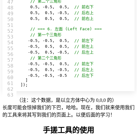
// 第二个三角形
47

0.5
, -
0.5
,  
0.5
,  
// 前右下
48

0.5
,  
0.5
, -
0.5
,  
// 后右上
49

0.5
,  
0.5
,  
0.5
,  
// 前右上
50

51

// === 6. 左面 (Left Face) ===
52

// 第一个三角形
53

   -
0.5
, -
0.5
,  
0.5
,  
// 前左下
54

   -
0.5
,  
0.5
,  
0.5
,  
// 前左上
55

   -
0.5
,  
0.5
, -
0.5
,  
// 后左上
56

// 第二个三角形
57

   -
0.5
, -
0.5
,  
0.5
,  
// 前左下
58

   -
0.5
,  
0.5
, -
0.5
,  
// 后左上
59

   -
0.5
, -
0.5
, -
0.5
// 后左下
60

  ]

61

]);
62

（注：这个数据，是以立方体中心为 0,0,0 的）
长度可能会惊掉我们的下巴，哈哈。现在，我们就来使用我们
的工具来将其写到我们的页面上。以便后面的学习！
手搓工具的使用