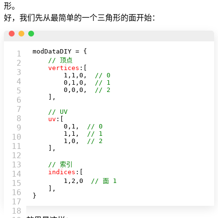
形。
好，我们先从最简单的一个三角形的面开始：
modDataDIY = {

1

// 顶点
2

vertices
:[

3

1
,
1
,
0
,  
// 0
4

0
,
1
,
0
,  
// 1
5

0
,
0
,
0
,  
// 2
    ],

6

7

// UV
8

uv
:[

0
,
1
,  
// 0
9

1
,
1
,  
// 1
10

1
,
0
,  
// 2
11

    ],

12

13

// 索引
indices
:[

14

1
,
2
,
0
// 面 1
15

    ],

16

}
17

18
