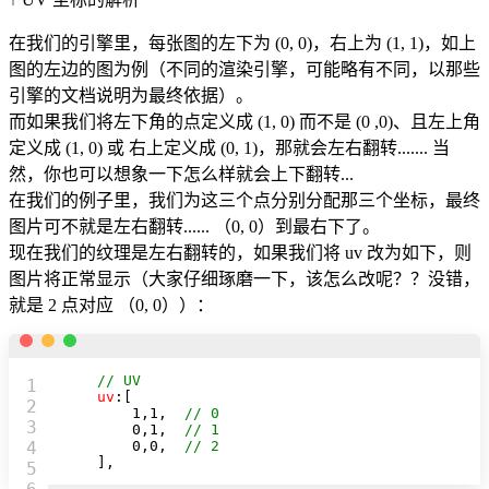
在我们的引擎里，每张图的左下为 (0, 0)，右上为 (1, 1)，如上
图的左边的图为例（不同的渲染引擎，可能略有不同，以那些
引擎的文档说明为最终依据）。
而如果我们将左下角的点定义成 (1, 0) 而不是 (0 ,0)、且左上角
定义成 (1, 0) 或 右上定义成 (0, 1)，那就会左右翻转....... 当
然，你也可以想象一下怎么样就会上下翻转...
在我们的例子里，我们为这三个点分别分配那三个坐标，最终
图片可不就是左右翻转...... （0, 0）到最右下了。
现在我们的纹理是左右翻转的，如果我们将 uv 改为如下，则
图片将正常显示（大家仔细琢磨一下，该怎么改呢？？没错，
就是 2 点对应 （0, 0））：
// UV
1

uv
:[

2

1
,
1
,  
// 0
3

0
,
1
,  
// 1
4

0
,
0
,  
// 2
    ],
5
