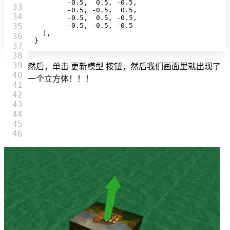
        -
0.5
,  
0.5
, -
0.5
,  

33

        -
0.5
, -
0.5
,  
0.5
,  

34

        -
0.5
,  
0.5
, -
0.5
,  

35

        -
0.5
, -
0.5
, -
0.5
  ],

36

}
37

38

39

然后，单击 更新模型 按钮，然后我们画面里就出现了
40

一个立方体！！！
41

42

43

44

45
