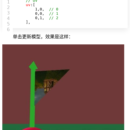
// UV
1

uv
:[

2

1
,
0
,  
// 0
3

0
,
0
,  
// 1
4

0
,
1
,  
// 2
    ],
5

单击更新模型，效果是这样：