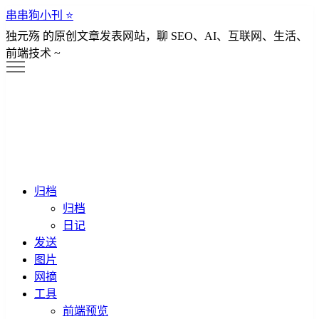
串串狗小刊 ⭐️
独元殇 的原创文章发表网站，聊 SEO、AI、互联网、生活、
前端技术 ~
归档
归档
日记
发送
图片
网摘
工具
前端预览