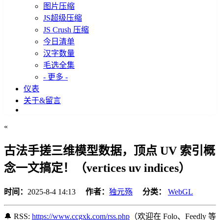
图片压缩
JS超级压缩
JS Crush 压缩
今日清单
汉字数量
毛选全集
- 更多 -
仪表
关于&留言
«
古法手搓三维模型数据，顶点 UV 索引概
念一文搞定！（vertices uv indices）
时间：
2025-8-4 14:13
作者：
独元殇
分类：
WebGL
🔔 RSS:
https://www.ccgxk.com/rss.php
（欢迎在 Folo、Feedly 等