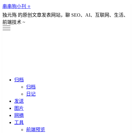
串串狗小刊 ⭐️
独元殇 的原创文章发表网站，聊 SEO、AI、互联网、生活、
前端技术 ~
归档
归档
日记
发送
图片
网摘
工具
前端预览