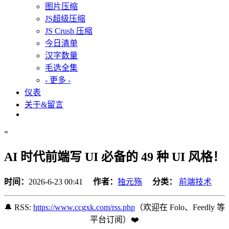
图片压缩
JS超级压缩
JS Crush 压缩
今日清单
汉字数量
毛选全集
- 更多 -
仪表
关于&留言
«
AI 时代前端写 UI 必备的 49 种 UI 风格！
时间：
2026-6-23 00:41
作者：
独元殇
分类：
前端技术
🔔 RSS:
https://www.ccgxk.com/rss.php
（欢迎在 Folo、Feedly 等
平台订阅️）❤️