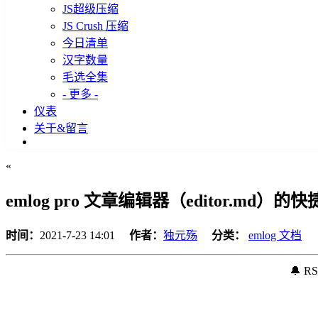
JS超级压缩
JS Crush 压缩
今日清单
汉字数量
毛选全集
- 更多 -
仪表
关于&留言
«
emlog pro 文章编辑器（editor.md）的
时间：
2021-7-23 14:01
作者：
独元殇
分类：
emlog 文档
🔔 R