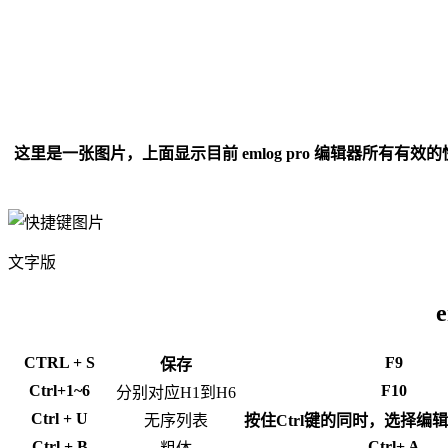
这里是一张图片，上面显示目前 emlog pro 编辑器所有
有效
的
文字版
CTRL + S
F9
保存
Ctrl+1~6
F10
分别对应H1到H6
Ctrl + U
无序列表
按住Ctrl键的同时，选择编
Ctrl + B
Ctrl+ A