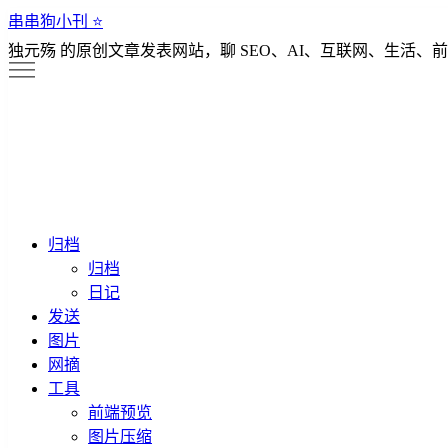
串串狗小刊 ⭐️
独元殇 的原创文章发表网站，聊 SEO、AI、互联网、生活、前
归档
归档
日记
发送
图片
网摘
工具
前端预览
图片压缩