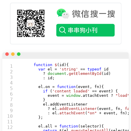
function
$
(
id
){

1

var
 el = 
'string'
 == 
typeof
 id

2

          ? 
document
.
getElementById
(id)

3

          : id;

4

        el.
on
 = 
function
(
event, fn
){

5

if
 (
'content loaded'
 == event) {

6

            event = 
window
.
attachEvent
 ? 
"load"
7

          }

          el.
addEventListener
8

            ? el.
addEventListener
(event, fn, 
fa
9

            : el.
attachEvent
(
"on"
 + event, fn);

10

        };

11

        el.
all
 = 
function
(
selector
){

12

return
 $(el.
querySelectorAll
(selector)