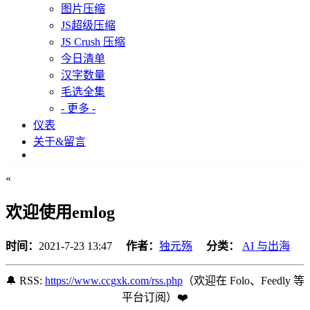
图片压缩
JS超级压缩
JS Crush 压缩
今日清单
汉字数量
毛选全集
- 更多 -
仪表
关于&留言
«
欢迎使用emlog
时间：
2021-7-23 13:47
作者：
独元殇
分类：
AI 与出海
🔔 RSS:
https://www.ccgxk.com/rss.php
（欢迎在 Folo、Feedly 等
平台订阅️）❤️