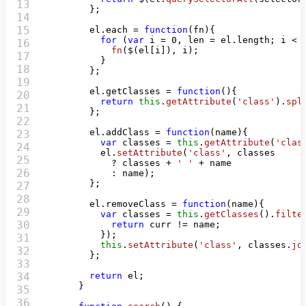
13

        };

14

15

        el.
each
 = 
function
(
fn
){

for
 (
var
 i = 
0
, len = el.
length
; i < l
16

fn
($(el[i]), i);

17

          }

18

        };

19

        el.
getClasses
 = 
function
(
){

20

return
this
.
getAttribute
(
'class'
).
spl
21

        };

22

        el.
addClass
 = 
function
(
name
){

23

var
 classes = 
this
.
getAttribute
(
'clas
24

          el.
setAttribute
(
'class'
, classes

25

            ? classes + 
' '
 + name

26

            : name);

        };

27

28

        el.
removeClass
 = 
function
(
name
){

29

var
 classes = 
this
.
getClasses
().
filte
30

return
 curr != name;

          });

31

this
.
setAttribute
(
'class'
, classes.
jo
32

        };

33

34

return
 el;

      }

35

36
