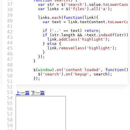
function
search
(
) {

37

var
 str = $(
'search'
).
value
.
toLowerCase
var
 links = $(
'files'
).
all
(
'a'
);

38

39

        links.
each
(
function
(
link
){

40

var
 text = link.
textContent
.
toLowerCa
41

if
 (
'..'
 == text) 
return
;

42

if
 (str.
length
 && ~text.
indexOf
(str)) 
43

            link.
addClass
(
'highlight'
);

44

          } 
else
 {

45

            link.
removeClass
(
'highlight'
);

          }

46

        });

47

      }

48

49

      $(
window
).
on
(
'content loaded'
, 
function
(
){
        $(
'search'
).
on
(
'keyup'
, search);

50

      });
51

52

53

上一篇
下一篇
54

55

56

57

58

59
