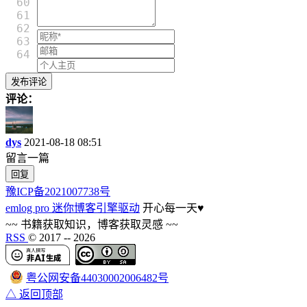
60

61

62

63

评论：
dys
2021-08-18 08:51
留言一篇
回复
豫ICP备2021007738号
emlog pro 迷你博客引擎驱动
开心每一天
♥
~~ 书籍获取知识，博客获取灵感 ~~
RSS
© 2017 --
2026
粤公网安备44030002006482号
△ 返回顶部