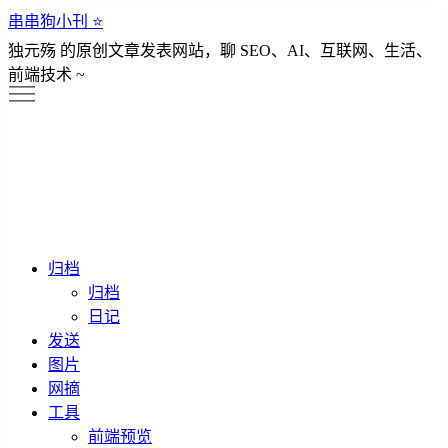
串串狗小刊 ⭐️
独元殇 的原创文章发表网站，聊 SEO、AI、互联网、生活、
前端技术 ~
归档
归档
日记
发送
图片
网摘
工具
前端预览