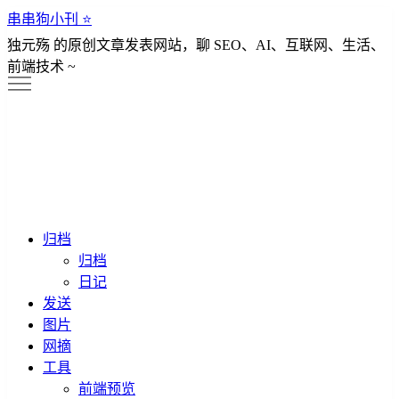
串串狗小刊 ⭐️
独元殇 的原创文章发表网站，聊 SEO、AI、互联网、生活、
前端技术 ~
归档
归档
日记
发送
图片
网摘
工具
前端预览