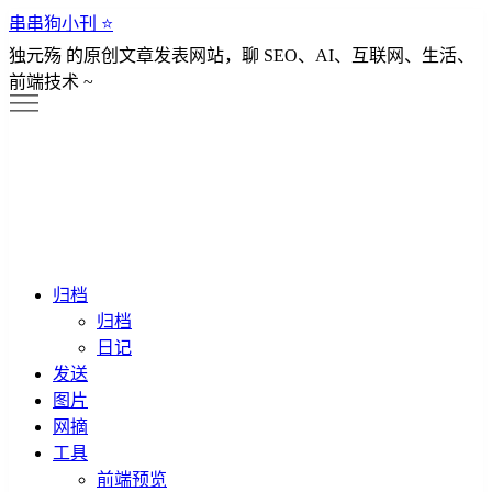
串串狗小刊 ⭐️
独元殇 的原创文章发表网站，聊 SEO、AI、互联网、生活、
前端技术 ~
归档
归档
日记
发送
图片
网摘
工具
前端预览