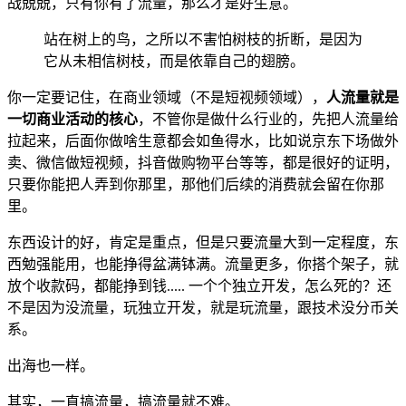
战兢兢，只有你有了流量，那么才是好生意。
站在树上的鸟，之所以不害怕树枝的折断，是因为
它从未相信树枝，而是依靠自己的翅膀。
你一定要记住，在商业领域（不是短视频领域），
人流量就是
一切商业活动的核心
，不管你是做什么行业的，先把人流量给
拉起来，后面你做啥生意都会如鱼得水，比如说京东下场做外
卖、微信做短视频，抖音做购物平台等等，都是很好的证明，
只要你能把人弄到你那里，那他们后续的消费就会留在你那
里。
东西设计的好，肯定是重点，但是只要流量大到一定程度，东
西勉强能用，也能挣得盆满钵满。流量更多，你搭个架子，就
放个收款码，都能挣到钱..... 一个个独立开发，怎么死的？还
不是因为没流量，玩独立开发，就是玩流量，跟技术没分币关
系。
出海也一样。
其实，一直搞流量，搞流量就不难。