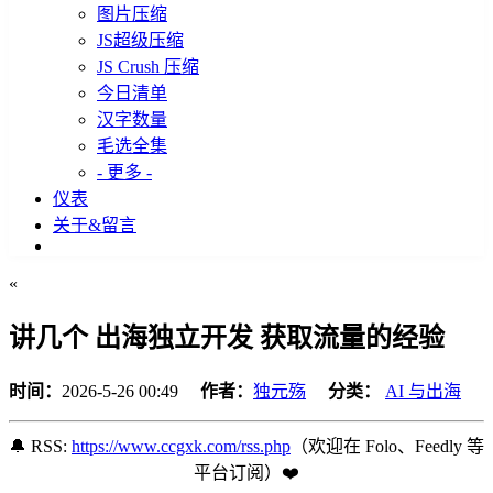
图片压缩
JS超级压缩
JS Crush 压缩
今日清单
汉字数量
毛选全集
- 更多 -
仪表
关于&留言
«
讲几个 出海独立开发 获取流量的经验
时间：
2026-5-26 00:49
作者：
独元殇
分类：
AI 与出海
🔔 RSS:
https://www.ccgxk.com/rss.php
（欢迎在 Folo、Feedly 等
平台订阅️）❤️