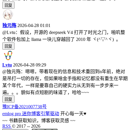
回复
独元殇
2026-04-28 01:01
@Lvtu：假设，开源的 deepseek V4 打开了时光之门，啪叽整
个软件包加上 llama 一块儿穿越回了 2010 年 ヾ(^▽^ヾ) 。
回复
Lvtu
2026-04-28 09:29
@独元殇：嗯嗯，带着现在的信息和技术重回到n年前，绝对
是吊打一切的存在，但如果啥金手指和记忆都没有重生在早期
某个年代，一样是要靠自己的硬实力从无到有一步步来一
遍。。。貌似有点短剧的味道了，哈哈~~~
回复
豫ICP备2021007738号
emlog pro 迷你博客引擎驱动
开心每一天
♥
~~ 书籍获取知识，博客获取灵感 ~~
RSS
© 2017 --
2026