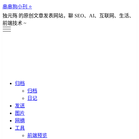
串串狗小刊 ⭐️
独元殇 的原创文章发表网站，聊 SEO、AI、互联网、生活、
前端技术 ~
归档
归档
日记
发送
图片
网摘
工具
前端预览