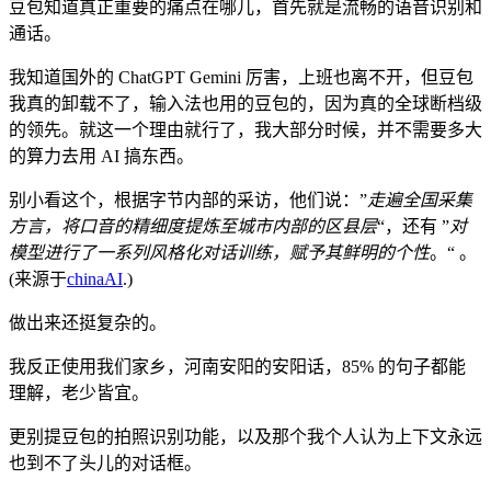
豆包知道真正重要的痛点在哪儿，首先就是流畅的语音识别和
通话。
我知道国外的 ChatGPT Gemini 厉害，上班也离不开，但豆包
我真的卸载不了，输入法也用的豆包的，因为真的全球断档级
的领先。就这一个理由就行了，我大部分时候，并不需要多大
的算力去用 AI 搞东西。
别小看这个，根据字节内部的采访，他们说：”
走遍全国采集
方言，将口音的精细度提炼至城市内部的区县层
“，还有 ”
对
模型进行了一系列风格化对话训练，赋予其鲜明的个性
。“ 。
(来源于
chinaAI
.)
做出来还挺复杂的。
我反正使用我们家乡，河南安阳的安阳话，85% 的句子都能
理解，老少皆宜。
更别提豆包的拍照识别功能，以及那个我个人认为上下文永远
也到不了头儿的对话框。