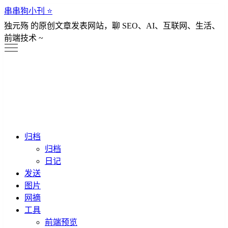
串串狗小刊 ⭐️
独元殇 的原创文章发表网站，聊 SEO、AI、互联网、生活、
前端技术 ~
归档
归档
日记
发送
图片
网摘
工具
前端预览