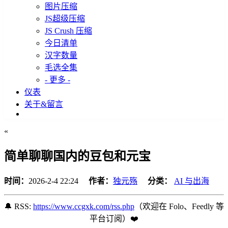
图片压缩
JS超级压缩
JS Crush 压缩
今日清单
汉字数量
毛选全集
- 更多 -
仪表
关于&留言
«
简单聊聊国内的豆包和元宝
时间：
2026-2-4 22:24
作者：
独元殇
分类：
AI 与出海
🔔 RSS:
https://www.ccgxk.com/rss.php
（欢迎在 Folo、Feedly 等
平台订阅️）❤️