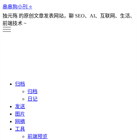
串串狗小刊 ⭐️
独元殇 的原创文章发表网站，聊 SEO、AI、互联网、生活、
前端技术 ~
归档
归档
日记
发送
图片
网摘
工具
前端预览