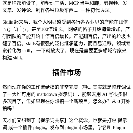
就是啥都能做了，能帮你干活，MCP 当手和脚，剪视频、发
文章、发评论、制作各种垃圾东西..... 一种初代 AGI。
Skills 起来后，我个人明显感受到各行各界业界的产能在10倍
ヽ(；´Д｀)ﾉ，甚至100倍增长。 网络的帖子开始海量增加，产
研团队的产能开始十倍百倍增长。产能翻百倍，产出的垃圾也
翻了百倍。skills有很强的泛化继承能力，而且易迁移，领域专
家转化为 skill， 一下就放大了，现在是需要更多领域专家来
构建 skill。
插件市场
然而现在你的工作流给搞的非常完美（额... 其实就是整理调试
了一大堆可用的 markdown 提示词），能够去用 AI 写很多很
多项目了，但如果现在你想搞一个新项目，怎么办？从 0 开始
搞吗？
天才们又想到了【提示词共享】这个概念，也就是打包 提示
词 成一个插件 plugin。发布到 plugin 市场里，学名叫 Plugin