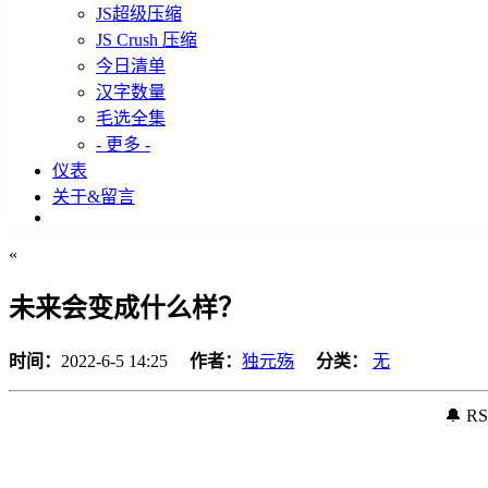
JS超级压缩
JS Crush 压缩
今日清单
汉字数量
毛选全集
- 更多 -
仪表
关于&留言
«
未来会变成什么样？
时间：
2022-6-5 14:25
作者：
独元殇
分类：
无
🔔 R