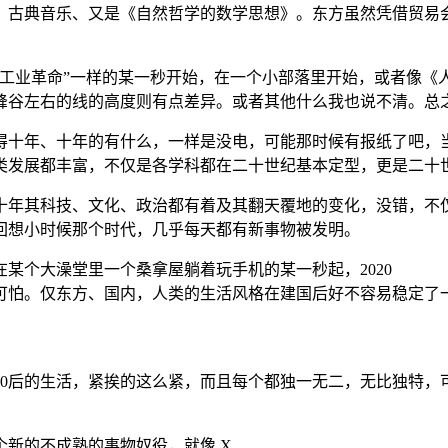
、古典音乐、又是《自然哲学的数学思想》。东方虽然凭借贸易
次工业革命”一样的某一秒开始，在一个小部落里开始，或者像《
峰谷左右的线的高度则有点差异。或者其他什么我也说不清。总
得十年、十年的有什么，一样是没电，可能那时候有报纸了吧，
类发展都丰富，不仅是各学科都在二十世纪基本定型，更是二十
十年其科技、文化、政治都有着及其翻天覆地的变化，没错，不
回想小时候那个时代，几乎每天都有新事物被发明。
某个大澡堂里一个桑拿屋躺着玩手机的某一秒起，2020
可怕。仅东方、国内，人类的生活风格在建国后好不容易稳定了
熟的10后的生活，紧挨的这么紧，而且每个都独一无二，无比独
新的不成熟的事物奴役，就像 X