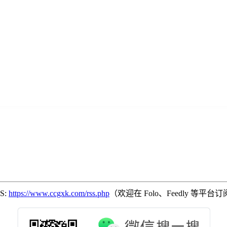
SS:
https://www.ccgxk.com/rss.php
（欢迎在 Folo、Feedly 等平台订阅