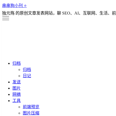
串串狗小刊 ⭐️
独元殇 的原创文章发表网站，聊 SEO、AI、互联网、生活、前
归档
归档
日记
发送
图片
网摘
工具
前端预览
图片压缩