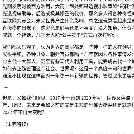
光刚发明时被西方滥用，大街上到处都是透视小装置如“试鞋”使
光透视辅助等，后造成极其惨重的代价，那么多人得各种奇怪的
互联网究竟会对未来世界产生什么影响，总之这玩意看起来是
直接横向出现了，这究竟是好事还是坏事呢？没人知道，但资
成就一个神话，几乎无人能“公平竞争”方式再次打败你。
我们都太乐观了，认为世界的高层都是一些神一样的人在领导
展很平和，各种县令、朝廷官员都隔上几年就因为各种事情发
比古代一大群人，甚至有些现代人利用工具，能完成古代一个
如何去正确管理这个社会、世界呢？这是一个高度未知的世界！
难道不比现在这样面对一年更一年新颖的世界，管理起来更容
......
但是，又如我们所见，2017 年一直到 2020 年初，世界又停
年，所以，未来是会如之前的又是未知的恐怖大撕裂还是就这样
2022 年不再大变呢？
（未完待续）