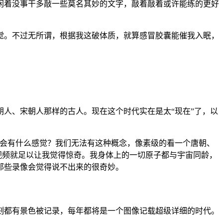
闲着没事干多敲一些莫名其妙的文字，敲着敲着或许能练的更好
觉。不过无所谓，根据我这破体质，就算感冒胶囊能催我入眠，
人、宋朝人那样的古人。现在这个时代实在是太“现在”了，以
些会有什么感觉？我们无法有这种概念，像素级的看一个唐朝、
看那些视频就足以让我觉得惊奇。我身体上的一切原子都与宇宙同龄，
那些录像会觉得说不出来的很奇妙。
刻都有景色被记录，每年都将是一个图像记载超级详细的时代。