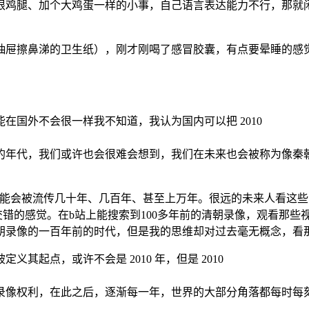
根鸡腿、加个大鸡蛋一样的小事，自己语言表达能力不行，那就
抽屉擦鼻涕的卫生纸），刚才刚喝了感冒胶囊，有点要晕睡的感
。
在国外不会很一样我不知道，我认为国内可以把 2010
的年代，我们或许也会很难会想到，我们在未来也会被称为像秦朝
可能会被流传几十年、几百年、甚至上万年。很远的未来人看这
魔幻的时空交错的感觉。在b站上能搜索到100多年前的清朝录像，观
朝录像的一百年前的时代，但是我的思维却对过去毫无概念，看
起点，或许不会是 2010 年，但是 2010
录像权利，在此之后，逐渐每一年，世界的大部分角落都每时每