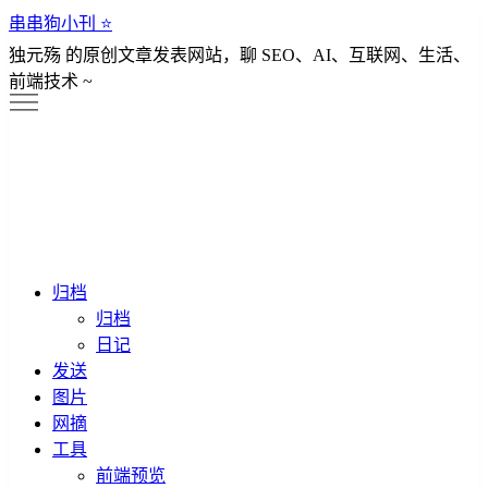
串串狗小刊 ⭐️
独元殇 的原创文章发表网站，聊 SEO、AI、互联网、生活、
前端技术 ~
归档
归档
日记
发送
图片
网摘
工具
前端预览