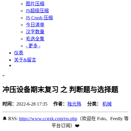
图片压缩
JS超级压缩
JS Crush 压缩
今日清单
汉字数量
毛选全集
- 更多 -
仪表
关于&留言
«
冲压设备期末复习 之 判断题与选择题
时间：
2022-6-28 17:35
作者：
独元殇
分类：
机械
🔔 RSS:
https://www.ccgxk.com/rss.php
（欢迎在 Folo、Feedly 等
平台订阅️）❤️