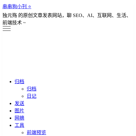
串串狗小刊 ⭐️
独元殇 的原创文章发表网站，聊 SEO、AI、互联网、生活、
前端技术 ~
归档
归档
日记
发送
图片
网摘
工具
前端预览