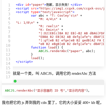
1

<
div
id
=
"paper"
>
抱歉，显示失败！
</
div
>
<
script
src
=
"https://img1.ccgxk.com/ccgxk-oss/j
2

<
script
type
=
"text/javascript"
>
3

var
 abc = 
"T: Cooley's\n"
 +

4

"M: 4/4\n"
5

"L: 1/8\n"
 +

"R: reel\n"
 +

6

"K: Emin\n"
 +

7

"|:D2|EB{c}BA B2 EB|~B2 AB dBAG|FDA
8

"EBBA B2 EB|B2 AB defg|afe^c dBAF|D
"|:gf|eB B2 efge|eB B2 gedB|A2 FA D
9

"eB B2 eBgB|eB B2 defg|afe^c dBAF|D
10

function
load
(
) {

11

ABCJS
.
renderAbc
(
"paper"
, abc);

12

        }

load
13

</
script
>
14

15

16

就是一个类，叫 ABCJS，调用它的 renderAbc 方法
ABCJS
.
renderAbc
(
"显示容器的 ID 号"
,
"显示的内容"
)。
我也把它的 js 弄到我的 cdn 里了，它的大小妥妥 400+ kb 呢，