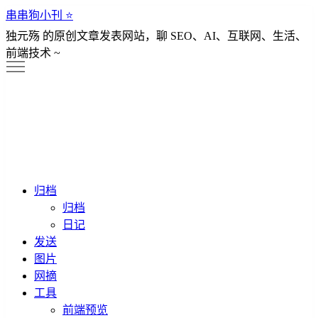
串串狗小刊 ⭐️
独元殇 的原创文章发表网站，聊 SEO、AI、互联网、生活、
前端技术 ~
归档
归档
日记
发送
图片
网摘
工具
前端预览