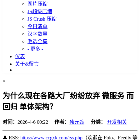
图片压缩
JS超级压缩
JS Crush 压缩
今日清单
汉字数量
毛选全集
- 更多 -
仪表
关于&留言
«
为什么现在各路大厂纷纷放弃 微服务 而
回归 单体架构？
时间：
2026-4-6 00:22
作者：
独元殇
分类：
开发相关
🔔 RSS:
https://www.ccgxk.com/rss.php
（欢迎在 Folo、Feedly 等