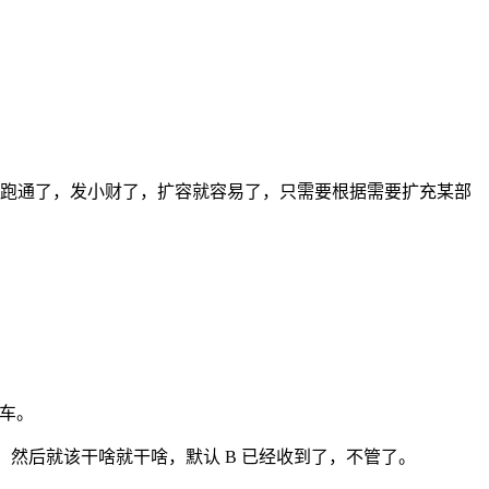
用跑通了，发小财了，扩容就容易了，只需要根据需要扩充某部
翻车。
执，然后就该干啥就干啥，默认 B 已经收到了，不管了。