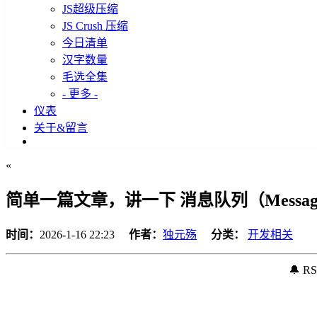
JS超级压缩
JS Crush 压缩
今日清单
汉字数量
毛选全集
- 更多 -
仪表
关于&留言
«
简单一篇文章，讲一下 消息队列（Messag
时间：
2026-1-16 22:23
作者：
独元殇
分类：
开发相关
🔔 R