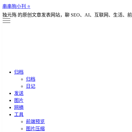
串串狗小刊 ⭐️
独元殇 的原创文章发表网站，聊 SEO、AI、互联网、生活、前
归档
归档
日记
发送
图片
网摘
工具
前端预览
图片压缩