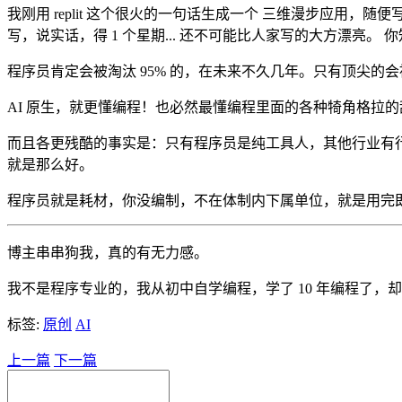
我刚用 replit 这个很火的一句话生成一个 三维漫步应用，随便写了点
写，说实话，得 1 个星期... 还不可能比人家写的大方漂亮。 
程序员肯定会被淘汰 95% 的，在未来不久几年。只有顶尖的
AI 原生，就更懂编程！也必然最懂编程里面的各种犄角格拉
而且各更残酷的事实是：只有程序员是纯工具人，其他行业有
就是那么好。
程序员就是耗材，你没编制，不在体制内下属单位，就是用完
博主串串狗我，真的有无力感。
我不是程序专业的，我从初中自学编程，学了 10 年编程了，
标签:
原创
AI
上一篇
下一篇