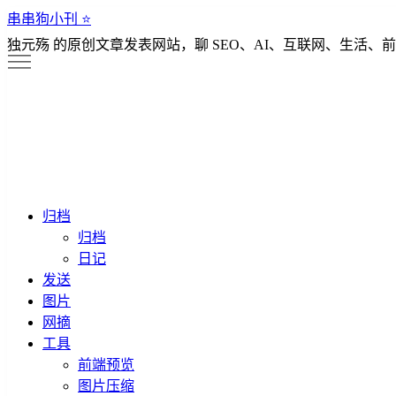
串串狗小刊 ⭐️
独元殇 的原创文章发表网站，聊 SEO、AI、互联网、生活、前
归档
归档
日记
发送
图片
网摘
工具
前端预览
图片压缩