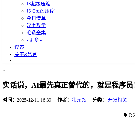
JS超级压缩
JS Crush 压缩
今日清单
汉字数量
毛选全集
- 更多 -
仪表
关于&留言
«
实话说，AI最先真正替代的，就是程序员
时间：
2025-12-11 16:39
作者：
独元殇
分类：
开发相关
🔔 R