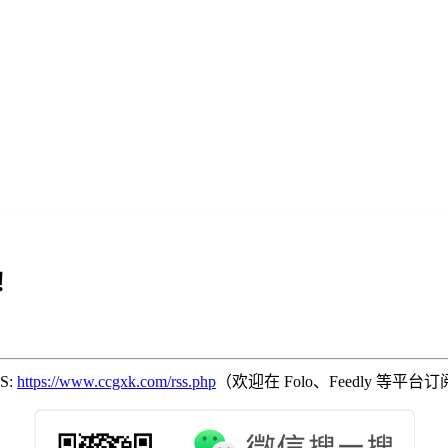
！
SS:
https://www.ccgxk.com/rss.php
（欢迎在 Folo、Feedly 等平台订阅