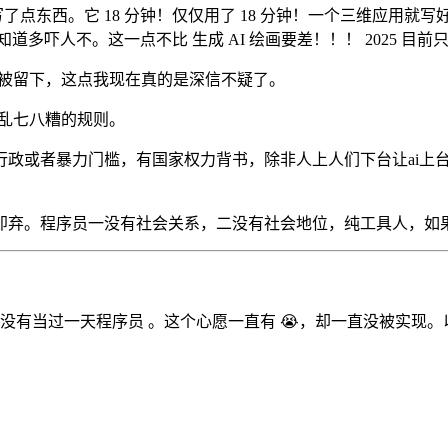
东西。它 18 分钟！仅仅用了 18 分钟！一个三维应用就写好了....
你知道多吓人不。这一点不比 生成 AI 绘画要差！！！ 2025 
会被留下，这点我现在真的是深信不疑了。
的乱七八糟的规则。
行政或者暴力门槛，有国家权力背书，除非人上人们下台让ai上
即弃。程序员一没有社会关系，二没有社会地位，纯工具人，如
却没有当过一天程序员 。这个心愿一直有 😭，却一直没被实现