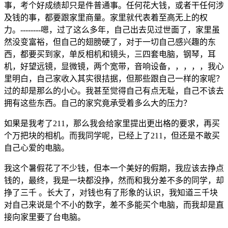
事，考个好成绩却只是件普通事。任何花大钱，或者干任何涉
及钱的事，都要跟家里商量。家里就代表着至高无上的权
力。--------嗯，过了这么多年，自己出去见过世面了，家里虽
然没变富裕，但自己的翅膀硬了，对于一切自己感兴趣的东
西，都要买到家，单反相机和镜头，三四套电脑，钢琴，耳
机，好望远镜，显微镜，两个宽带，音响设备，，，，，我心
里明白，自己家收入其实很拮据，但那些跟自己一样的家呢？
过的却是那么的小心。我甚至觉得自己有点无耻，自己不该去
拥有这些东西。自己的家究竟承受着多么大的压力？
如果是我考了211，那么我会给家里提出更出格的要求，再买
个万把块的相机。而我同学呢，已经上了211，但还是不敢买
自己心爱的电脑。
我这个暑假花了不少钱，但本一个美好的假期，我应该去挣点
钱的，最终，我是一块都没挣，然而和我分差不多的同学，却
挣了三千 。长大了，对钱也有了形象的认识，我知道三千块
对自己来说是个不小的数字，差不多能买个电脑，而我却是直
接向家里要了台电脑。