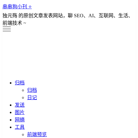
串串狗小刊 ⭐️
独元殇 的原创文章发表网站，聊 SEO、AI、互联网、生活、
前端技术 ~
归档
归档
日记
发送
图片
网摘
工具
前端预览