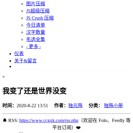
图片压缩
JS超级压缩
JS Crush 压缩
今日清单
汉字数量
毛选全集
- 更多 -
仪表
关于&留言
«
我变了还是世界没变
时间：
2020-8-22 13:51
作者：
独元殇
分类：
独殇小册
🔔 RSS:
https://www.ccgxk.com/rss.php
（欢迎在 Folo、Feedly 等
平台订阅️）❤️