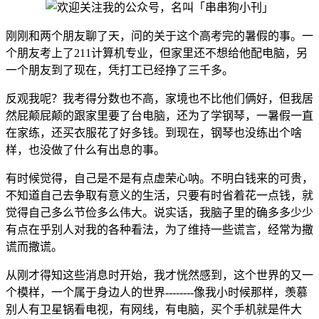
刚刚和两个朋友聊了天，问的关于这个高考完的暑假的事。一
个朋友考上了211计算机专业，但家里还不想给他配电脑，另
一个朋友到了现在，凭打工已经挣了三千多。
反观我呢？我考得分数也不高，家境也不比他们俩好，但我居
然屁颠屁颠的跟家里要了台电脑，还为了学钢琴，一暑假一直
在家练，还买衣服花了好多钱。到现在，钢琴也没练出个啥
样，也没做了什么有出息的事。
有时候觉得，自己是不是有点虚荣心呐。不明白钱来的可贵，
不知道自己去争取有意义的生活，只要有时省着花一点钱，就
觉得自己多么节俭多么伟大。说实话，我脑子里的确多多少少
有点在乎别人对我的各种看法，为了维持一些谎言，经常为撒
谎而撒谎。
从刚才得知这些消息时开始，我才恍然感到，这个世界的又一
个模样，一个属于身边人的世界--------像我小时候那样，羡慕
别人有卫星锅看电视，有网线，有电脑，买个手机就是件大