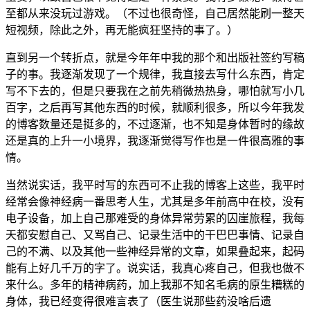
至都从来没玩过游戏。（不过也很奇怪，自己居然能刷一整天
短视频，除此之外，再无能疯狂坚持的事了。）
直到另一个转折点，就是今年年中我的那个和出版社签约写稿
子的事。我逐渐发现了一个规律，我直接去写什么东西，肯定
写不下去的，但是只要我在之前先稍微热热身，哪怕就写小几
百字，之后再写其他东西的时候，就顺利很多，所以今年我发
的博客数量还是挺多的，不过逐渐，也不知是身体暂时的缘故
还是真的上升一小境界，我逐渐觉得写作也是一件很高雅的事
情。
当然说实话，我平时写的东西可不止我的博客上这些，我平时
经常会像神经病一番思考人生，尤其是多年前高中在校，没有
电子设备，加上自己那难受的身体异常劳累的囚崖旅程，我每
天都安慰自己、又骂自己、记录生活中的干巴巴事情、记录自
己的不满、以及其他一些神经异常的文章，如果叠起来，起码
能有上好几千万的字了。说实话，我真心疼自己，但我也做不
来什么。多年的精神病药，加上我那不知名毛病的原生糟糕的
身体，我已经变得很难言表了（医生说那些药没啥后遗