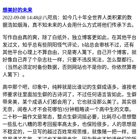
想美好的未来
2022-09-08 14:48@八咫烏：如今几十年全世界人类积累的数
据浩如烟海，真不知未来的人会用什么方式将他们传承下去。
写作自由真的爽，除了白纸外，独立博客更如此，在其他平台
发过文，知乎总有些阴阳怪气评论，b站总会审核不过，还有
其他平台心理上不算自由，只是寄人篱下，自己开个博客，就
好像自己弄了个杂志社一样，只要不违反宪法，怎么整都行。
（当然必须定时备份数据，否则网站也不是你的，你依然算寄
人篱下）。
高中那个吧，印象中，纯粹就是比谁记的生僻成语多，谁按老
师要求往里面加生僻的古诗词了，不过任何语言皆如此，生僻
带来美，某个成语人们都会用了，它也就没那么美了。其实很
无奈，阅卷人才不会花哪怕3分钟粗略读一个高中生的文章。
二十秒一篇作文是常态，整点生僻词挺必要，比耗尽心思想整
一些乱七八糟的思考回报率高太多，也保险很多，人的思想是
不稳定的，一旦写的越过百姓常规思维，就像赌一把一样，很