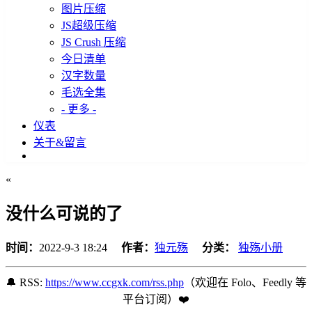
图片压缩
JS超级压缩
JS Crush 压缩
今日清单
汉字数量
毛选全集
- 更多 -
仪表
关于&留言
«
没什么可说的了
时间：
2022-9-3 18:24
作者：
独元殇
分类：
独殇小册
🔔 RSS:
https://www.ccgxk.com/rss.php
（欢迎在 Folo、Feedly 等
平台订阅️）❤️