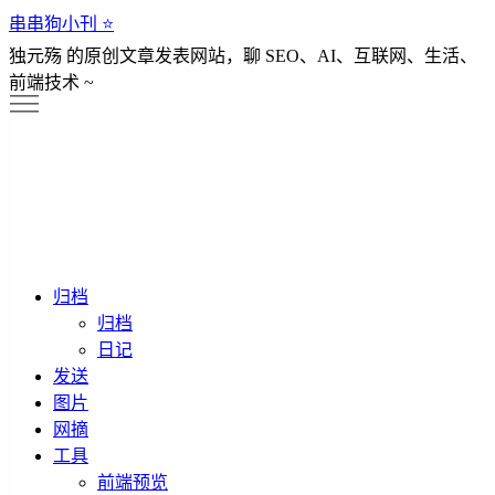
串串狗小刊 ⭐️
独元殇 的原创文章发表网站，聊 SEO、AI、互联网、生活、
前端技术 ~
归档
归档
日记
发送
图片
网摘
工具
前端预览