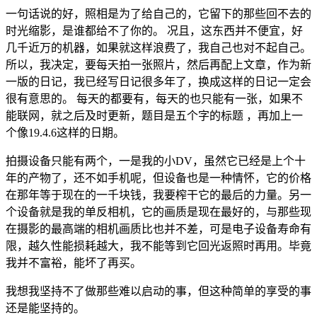
一句话说的好，照相是为了给自己的，它留下的那些回不去的
时光缩影，是谁都给不了你的。 况且，这东西并不便宜，好
几千近万的机器，如果就这样浪费了，我自己也对不起自己。
所以，我决定，要每天拍一张照片，然后再配上文章，作为新
一版的日记，我已经写日记很多年了，换成这样的日记一定会
很有意思的。 每天的都要有，每天的也只能有一张，如果不
能联网，就之后及时更新，题目是五个字的标题 ，再加上一
个像19.4.6这样的日期。
拍摄设备只能有两个，一是我的小DV，虽然它已经是上个十
年的产物了，还不如手机呢，但设备也是一种情怀，它的价格
在那年等于现在的一千块钱，我要榨干它的最后的力量。另一
个设备就是我的单反相机，它的画质是现在最好的，与那些现
在摄影的最高端的相机画质比也并不差，可是电子设备寿命有
限，越久性能损耗越大，我不能等到它回光返照时再用。毕竟
我并不富裕，能坏了再买。
我想我坚持不了做那些难以启动的事，但这种简单的享受的事
还是能坚持的。