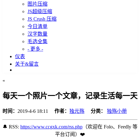
图片压缩
JS超级压缩
JS Crush 压缩
今日清单
汉字数量
毛选全集
- 更多 -
仪表
关于&留言
«
每天一个照片一个文章，记录生活每一天
时间：
2019-4-6 18:11
作者：
独元殇
分类：
独殇小册
🔔 RSS:
https://www.ccgxk.com/rss.php
（欢迎在 Folo、Feedly 等
平台订阅️）❤️