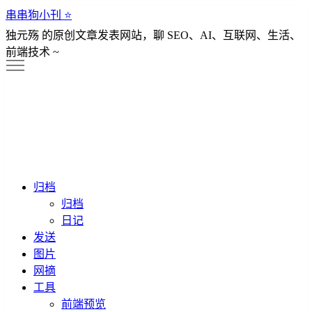
串串狗小刊 ⭐️
独元殇 的原创文章发表网站，聊 SEO、AI、互联网、生活、
前端技术 ~
归档
归档
日记
发送
图片
网摘
工具
前端预览