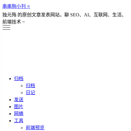
串串狗小刊 ⭐️
独元殇 的原创文章发表网站，聊 SEO、AI、互联网、生活、
前端技术 ~
归档
归档
日记
发送
图片
网摘
工具
前端预览