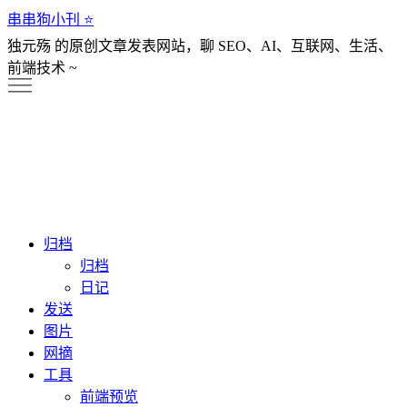
串串狗小刊 ⭐️
独元殇 的原创文章发表网站，聊 SEO、AI、互联网、生活、
前端技术 ~
归档
归档
日记
发送
图片
网摘
工具
前端预览