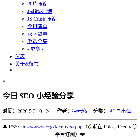
图片压缩
JS超级压缩
JS Crush 压缩
今日清单
汉字数量
毛选全集
- 更多 -
仪表
关于&留言
«
今日 SEO 小经验分享
时间：
2026-5-31 01:24
作者：
独元殇
分类：
AI 与出海
🔔 RSS:
https://www.ccgxk.com/rss.php
（欢迎在 Folo、Feedly 等
平台订阅️）❤️