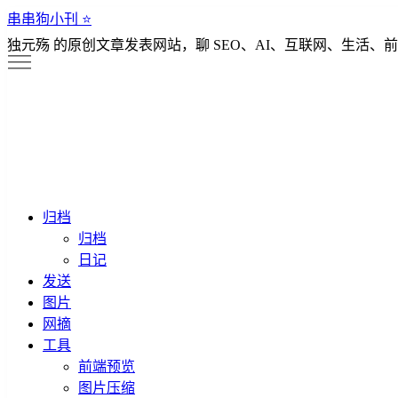
串串狗小刊 ⭐️
独元殇 的原创文章发表网站，聊 SEO、AI、互联网、生活、前
归档
归档
日记
发送
图片
网摘
工具
前端预览
图片压缩