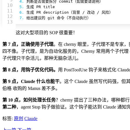
4.
10

5.
11

6.
12

7.
 给出建议的 git 命令（不自动执行）
这对大型项目的 SOP 很重要！
第 7 点，正确使用子代理
。在 cherny 眼里，子代理不
四不像。子代理，是为自动化服务的，Cherny 常用两个子代理 code
子代理只干杂活儿，那种无脑杂活儿。
第 8 点，用钩子优化代码。
用 PostToolUse 钩子来格式
第 9 点，Claude 什么也能干
。这个 Claude 虽然写代码强，
伯格 收购的 Manus 差不多。
第 10 点，如何处理长任务
？cherny 提出了三种办法，哪种都
第二种
，agent Stop 钩子做验证。这个钩子能达到 Cla
标签:
原创
Claude