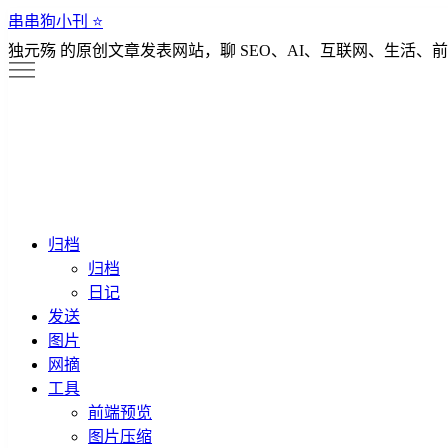
串串狗小刊 ⭐️
独元殇 的原创文章发表网站，聊 SEO、AI、互联网、生活、前
归档
归档
日记
发送
图片
网摘
工具
前端预览
图片压缩