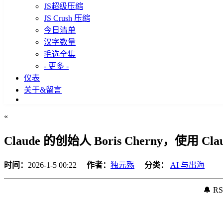
JS超级压缩
JS Crush 压缩
今日清单
汉字数量
毛选全集
- 更多 -
仪表
关于&留言
«
Claude 的创始人 Boris Cherny，使用 Cla
时间：
2026-1-5 00:22
作者：
独元殇
分类：
AI 与出海
🔔 R