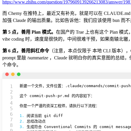
https://www.zhihu.com/question/1979609139266213083/answer/19
而 Cherny 在推特上，最近又有补充，就是可以在 CLAUDE.md
加强 Claude 的输出质量。比如告诉他：我们应该使用 bun 而不是 np
第 5 点，善用 Plan 模式。
在国产的 Trae 上也有这个 Pla
vibe coding 时，速度是很快的，中间很难干预，如果南辕
第 6 点，善用斜杠命令
（注意，本点仅限于 本地 CLI 版本），
prompt 里敲 /summarize ，Claude 就明白你的真实意图的总结
个命令。
1

新建一个文件，文件位置：.claude/commands/commit-push-
2

这个 commit-push-pr.md 的内容如下：

3

4

你是一个严谨的资深工程师，请执行以下流程：

5

6

1.
7

2.
8

3.
9
