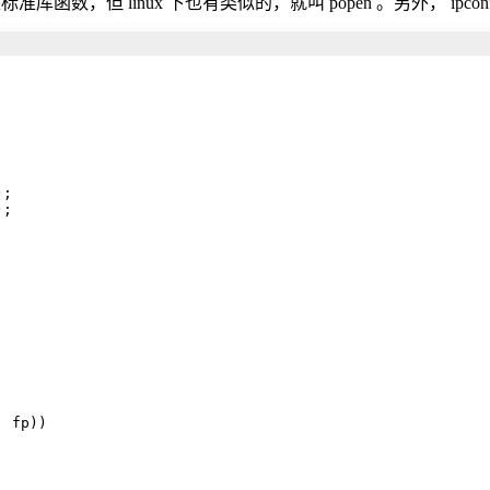
数，但 linux 下也有类似的，就叫 popen 。另外， ipconfig 也是
;

);

 fp))
