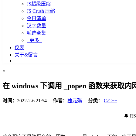
JS超级压缩
JS Crush 压缩
今日清单
汉字数量
毛选全集
- 更多 -
仪表
关于&留言
«
在 windows 下调用 _popen 函数来获取内网
时间：
2022-2-6 21:54
作者：
独元殇
分类：
C/C++
🔔 R