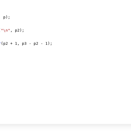


, p);

(
"\n"
, p2);

r
(p2 + 
1
, p3 - p2 - 
1
);
