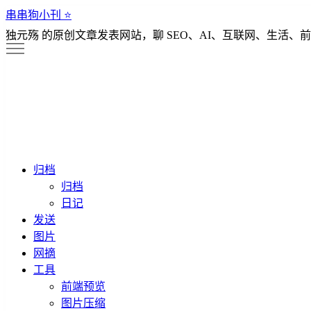
串串狗小刊 ⭐️
独元殇 的原创文章发表网站，聊 SEO、AI、互联网、生活、前
归档
归档
日记
发送
图片
网摘
工具
前端预览
图片压缩