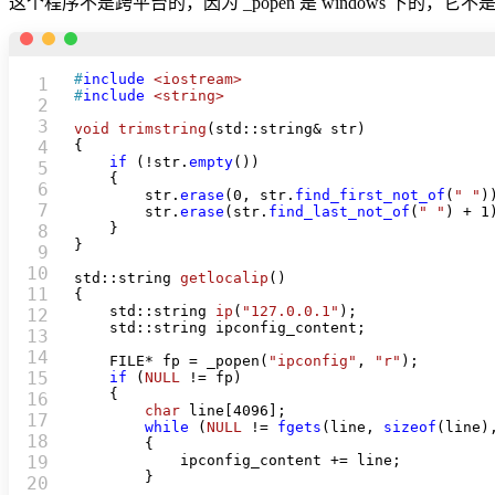
这个程序不是跨平台的，因为 _popen 是 windows 下的，它不是标准库函
#
include
<iostream>
1

#
include
<string>
2

3

void
trimstring
(std::string& str)
4

{

if
 (!str.
empty
())

5

    {

6

        str.
erase
(
0
, str.
find_first_not_of
(
" "
))
7

        str.
erase
(str.
find_last_not_of
(
" "
) + 
1
    }

8

}

9

10

std::string 
getlocalip
()
11

{

std::string 
ip
(
"127.0.0.1"
)
;

12

    std::string ipconfig_content;

13

14

    FILE* fp = _popen(
"ipconfig"
, 
"r"
);

15

if
 (
NULL
 != fp)

    {

16

char
 line[
4096
];

17

while
 (
NULL
 != 
fgets
(line, 
sizeof
(line),
18

        {

19

            ipconfig_content += line;

        }

20
