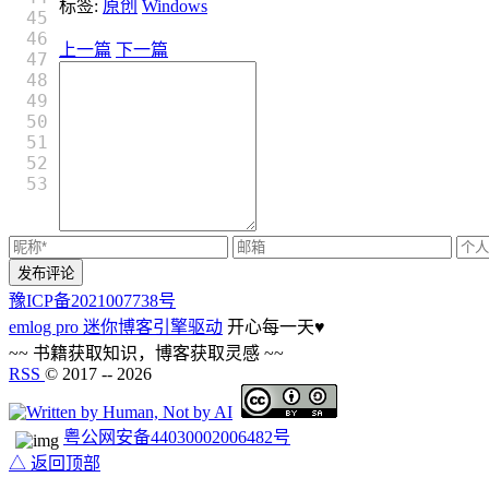
标签:
原创
Windows
45

46

上一篇
下一篇
47

48

49

50

51

52

豫ICP备2021007738号
emlog pro 迷你博客引擎驱动
开心每一天
♥
~~ 书籍获取知识，博客获取灵感 ~~
RSS
© 2017 --
2026
粤公网安备44030002006482号
△ 返回顶部