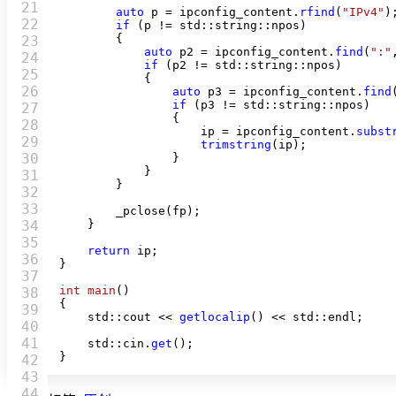
21

auto
 p = ipconfig_content.
rfind
(
"IPv4"
);
22

if
 (p != std::string::npos)

        {

23

auto
 p2 = ipconfig_content.
find
(
":"
24

if
 (p2 != std::string::npos)

25

            {

26

auto
 p3 = ipconfig_content.
find
if
 (p3 != std::string::npos)

27

                {

28

                    ip = ipconfig_content.
subst
29

trimstring
(ip);

30

                }

            }

31

        }

32

33

        _pclose(fp);

34

    }

35

return
 ip;

36

}

37

int
main
()
38

{

39

    std::cout << 
getlocalip
() << std::endl;

40

41

    std::cin.
get
();

}
42

43

44
